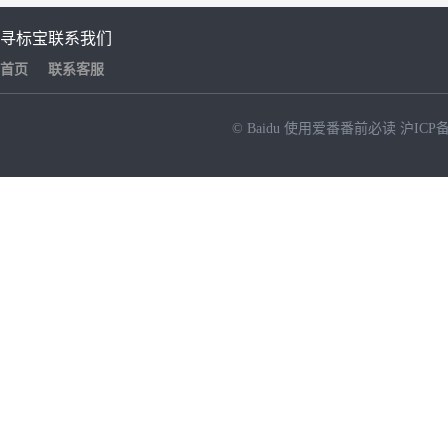
寻标宝
联系我们
首页
联系客服
© Baidu
使用爱番番前必读
沪ICP备
NEW
HOT
暂时没有搜索结果…