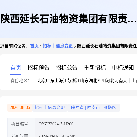
陕西延长石油物资集团有限责任
您当前的位置：
首页
招标｜信息变更
陕西延长石油物资集团有限责任
公司关于油田公司各采油厂智能
首页
招标预告
招标公告
重新招标
中标通知
省份地区：
北京
广东
上海
江苏
浙江
山东
湖北
四川
河北
河南
天津
山
重合器、控制柜等设备采购项目
2026-08-06
招标｜信息变更
陕西省
|
西安市
|
雁塔区
项目编号
DYZB2024-7-H260
招标变更公告
发布时间
2024-08-02 14:57:48