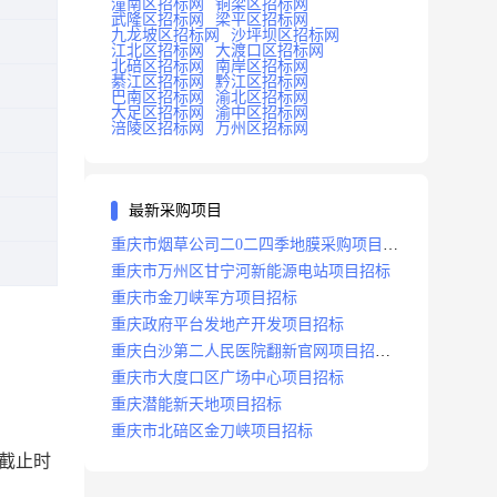
潼南区招标网
铜梁区招标网
武隆区招标网
梁平区招标网
九龙坡区招标网
沙坪坝区招标网
江北区招标网
大渡口区招标网
北碚区招标网
南岸区招标网
綦江区招标网
黔江区招标网
巴南区招标网
渝北区招标网
大足区招标网
渝中区招标网
涪陵区招标网
万州区招标网
最新采购项目
重庆市烟草公司二0二四季地膜采购项目招
标公告
重庆市万州区甘宁河新能源电站项目招标
重庆市金刀峡军方项目招标
重庆政府平台发地产开发项目招标
重庆白沙第二人民医院翻新官网项目招标
公告
重庆市大度口区广场中心项目招标
重庆潜能新天地项目招标
重庆市北碚区金刀峡项目招标
的截止时