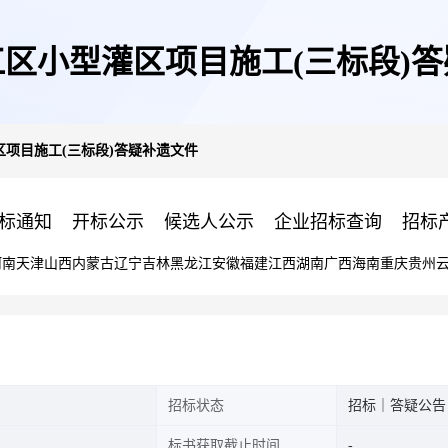
区小型灌区项目施工(三标段)
项目施工(三标段)答疑补遗文件
标通知
开标公示
候选人公示
企业招标查询
招标
河南
天津
山西
内蒙古
辽宁
吉林
黑龙江
安徽
福建
江西
湖南
广西
海南
重庆
贵州
招标状态
招标｜答疑公告
标书获取截止时间