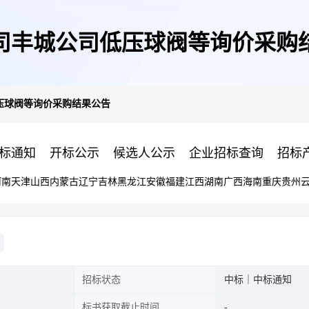
司丰城公司低压球阀等询价采购
压球阀等询价采购结果公告
标通知
开标公示
候选人公示
企业招标查询
招标
河南
天津
山西
内蒙古
辽宁
吉林
黑龙江
安徽
福建
江西
湖南
广西
海南
重庆
贵州
招标状态
中标｜中标通知
标书获取截止时间