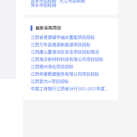
吉安市招标网
九江市招标网
萍乡市招标网
最新采购项目
江西省景德镇市抽水蓄能项目招标
江西万年县锂源新能源项目招标
江西康山蓄滞洪区安全项目招标情况
江西海沃新材料科技有限公司项目招标
江西赣州净化项目招标
江西帝睿数据服务有限公司项目招标
江西君为vr项目招标
中国工商银行江西省分行2023-2025年度补
充医疗保险项目招标公告