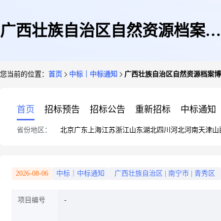
广西壮族自治区自然资源档案博
您当前的位置：
首页
中标｜中标通知
广西壮族自治区自然资源档案博
物馆2024年度广西古生物化石及
首页
招标预告
招标公告
重新招标
中标通知
省份地区：
北京
广东
上海
江苏
浙江
山东
湖北
四川
河北
河南
天津
山
重要岩石标本有偿征集结果公告
2026-08-06
中标｜中标通知
广西壮族自治区
|
南宁市
|
青秀区
项目编号