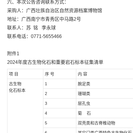
六、本次公告咨询联系方式：
采购人：广西壮族自治区自然资源档案博物馆
地址：广西南宁市青秀区中马路
2
号
联系人：苏
铭
李永球
联系电话：
0771-5655466
附件1
2024
年度古生物化石和重要岩石标本征集清单
项
目
序
号
内
容
古生物
1
腕足类
化石标本
2
珊瑚类
3
层孔虫
4
菊
石
5
双壳类和古脊椎动物
6
其它门类广西特色古生物化石