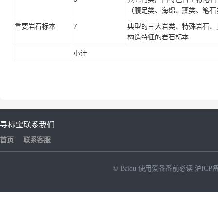
（腹足类、海绵、藻类、笔石
重要岩石标本
7
典型的三大岩类、特殊岩石、
构造特征的岩石标本
小计
寻标宝
联系我们
首页
联系客服
© Baidu
使用爱番番前必读
沪ICP备
NEW
HOT