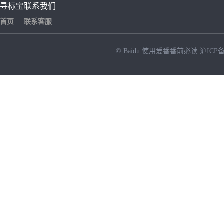
寻标宝
联系我们
首页
联系客服
© Baidu
使用爱番番前必读
沪ICP备
NEW
HOT
暂时没有搜索结果…