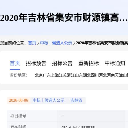
2020年吉林省集安市财源镇高标
您当前的位置：
首页
中标｜候选人公示
2020年吉林省集安市财源镇
准农田建设项目工程施工(三标
首页
招标预告
招标公告
重新招标
中标通知
省份地区：
北京
广东
上海
江苏
浙江
山东
湖北
四川
河北
河南
天津
山
段)中标候选人公示
2026-08-06
中标｜候选人公示
吉林省
项目编号
发布时间
2021-01-12 00:00:00