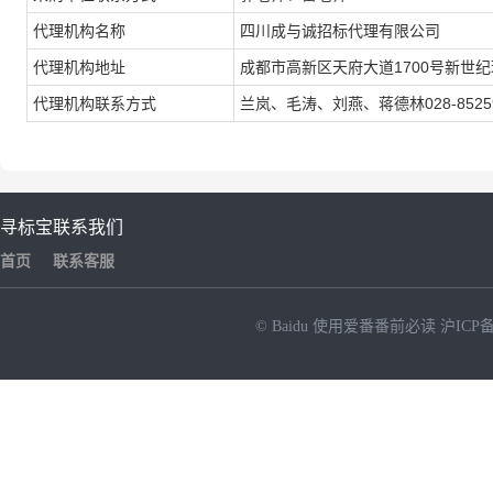
代理机构名称
四川成与诚招标代理有限公司
代理机构地址
成都市高新区天府大道1700号新世纪环
代理机构联系方式
兰岚、毛涛、刘燕、蒋德林028-852599
寻标宝
联系我们
首页
联系客服
© Baidu
使用爱番番前必读
沪ICP备
NEW
HOT