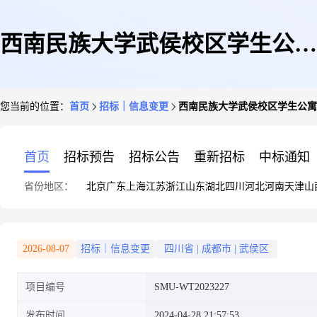
西南民族大学武侯校区学生公寓
您当前的位置：
首页
招标｜信息变更
西南民族大学武侯校区学生公寓
1号楼设施设备购置项目公寓家
首页
招标预告
招标公告
重新招标
中标通知
省份地区：
北京
广东
上海
江苏
浙江
山东
湖北
四川
河北
河南
天津
山
具购置项目公开招标更正公告
2026-08-07
招标｜信息变更
四川省
|
成都市
|
武侯区
项目编号
SMU-WT2023227
发布时间
2024-04-28 21:57:53