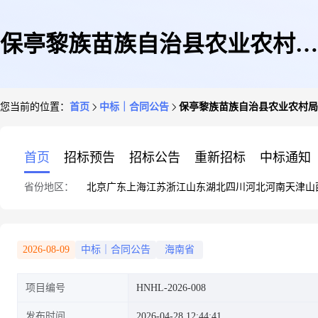
保亭黎族苗族自治县农业农村局
您当前的位置：
首页
中标｜合同公告
保亭黎族苗族自治县农业农村局
保亭县新政镇石让村委会什漏村
首页
招标预告
招标公告
重新招标
中标通知
省份地区：
北京
广东
上海
江苏
浙江
山东
湖北
四川
河北
河南
天津
山
人居环境项目政府采购合同公告
2026-08-09
中标｜合同公告
海南省
项目编号
HNHL-2026-008
发布时间
2026-04-28 12:44:41