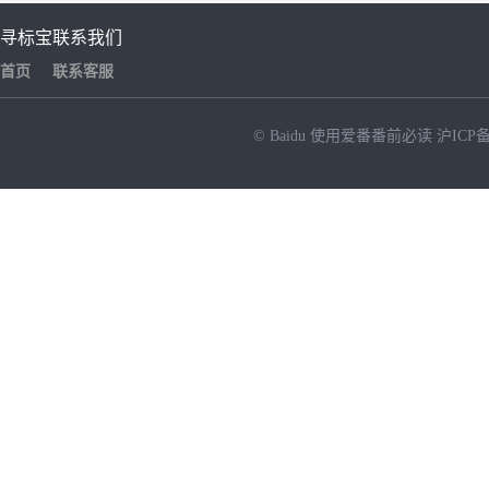
寻标宝
联系我们
首页
联系客服
© Baidu
使用爱番番前必读
沪ICP备
NEW
HOT
暂时没有搜索结果…