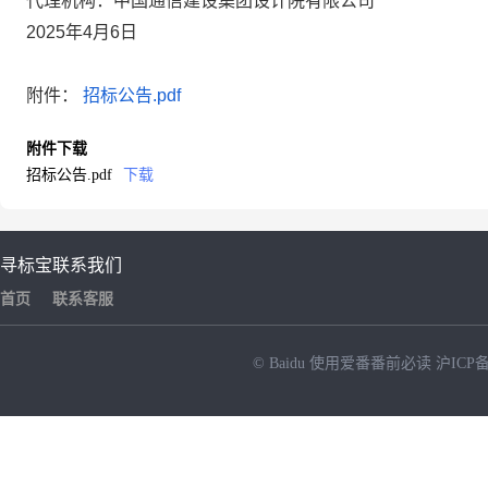
代理机构：
中国通信建设集团设计院有限公司
2025年4月
6
日
附件：
招标公告.pdf
附件下载
招标公告.pdf
下载
寻标宝
联系我们
首页
联系客服
© Baidu
使用爱番番前必读
沪ICP备
NEW
HOT