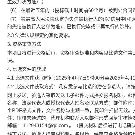
生效判决为准）；
（6）
在最近五年内（投标截止时间前
60个月）被判处合同
（7）
被最高人民法院认定为失信被执行人的
(以“信用中国”网
的
失信被执行人名单
为准
)
，已执行完毕或不再执行的除外。
2.3
法律法规规定的其他要求。
3.
资格审查方法
本项目将进行资格后审，资格审查标准和内容见比选文件第
决。
4.
比选文件的获取
4.1
比选文件获取时间
: 2
02
5年4月
7
日
9时00分至
202
5年4月
4.2
比选文件获取方式：凡有意参与比选的潜在参选人，请
网上发送。参选人采取发送电子邮件方式提交报名材料，邮
名称、法定代表人或授权代表人姓名及联系方式；邮件附件
个PDF格式文件，文件名称与主题一致，复印件扫描无效。
件；审核未通过的，
代理
机构联系人以邮件形式回复审核情
邮箱
：
112943154@qq.com 。（提交材料后须进行电话确认，
线下发送。参选人携带材料
赴报名
现场，经审查
合格后领取