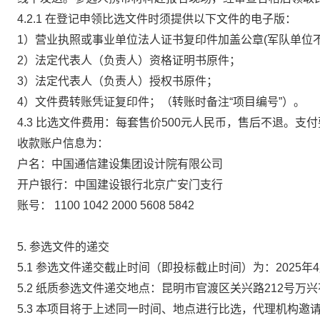
4.2.1
在登记申领比选文件时须提供以下文件的电子版：
1）营业执照或事业单位法人证书复印件加盖公章(军队单位
2）法定代表人（负责人）资格证明书原件；
3）法定代表人（负责人）授权书原件；
4）文件费转账凭证复印件；（转账时备注“项目编号”）。
4.3
比选文件费用：每套售价
500元人民币，售后不退。支付
收款账户信息为：
户名：中国通信建设集团设计院有限公司
开户银行：中国建设银行北京广安门支行
账号：
1100 1042 2000 5608 5842
5.
参选文件的递交
5.1
参选文件递交截止时间（即投标截止时间）为：
2
02
5年
5.2
纸质参选文件递交地点：昆明市官渡区关兴路
212号万
5.3
本项目将于上述同一时间、地点进行比选，
代理机构
邀