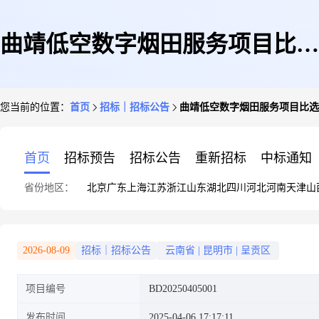
曲靖低空数字烟田服务项目比选
您当前的位置：
首页
招标｜招标公告
曲靖低空数字烟田服务项目比选
公告
首页
招标预告
招标公告
重新招标
中标通知
省份地区：
北京
广东
上海
江苏
浙江
山东
湖北
四川
河北
河南
天津
山
2026-08-09
招标｜招标公告
云南省
|
昆明市
|
呈贡区
项目编号
BD20250405001
发布时间
2025-04-06 17:17:11