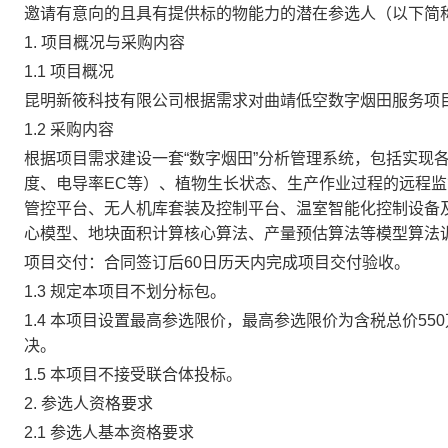
邀请有意向的且具有提供标的物能力的潜在参选人（以下简
1.
项目概况与采购内容
1.1
项目概况
昆明新筱科技有限公司根据需求对曲靖低空数字烟田服务项
1.2
采购内容
根据项目需求建设一套
“数字烟田”分析管理系统，包括实现
度、电导率EC等）、植物生长状态、生产作业过程的远程
管控平台、无人机库套装及控制平台、温室智能化控制设备
心模型
、
地块面积计算核心算法
、
产量预估算法
等模型算法
项目交付：合同签订后
60日历天内完成项目交付验收。
1.3
规定
本项目不划分标包。
1.4
本项目设置最高参选限价，最高参选限价为含税总价
55
决。
1.5
本项目不接受联合体投标。
2.
参选人资格要求
2.1
参选人基本资格要求