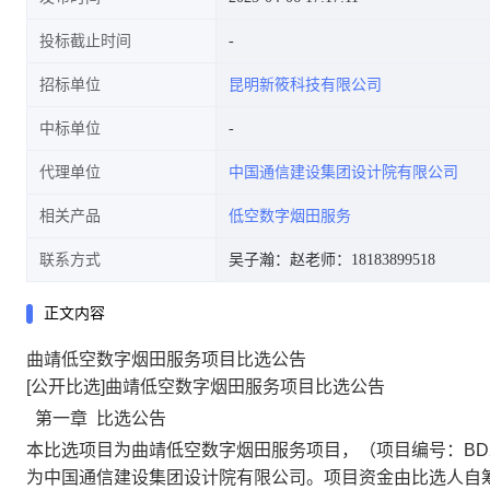
投标截止时间
招标单位
昆明新筱科技有限公司
中标单位
代理单位
中国通信建设集团设计院有限公司
相关产品
低空数字烟田服务
联系方式
吴子瀚：
赵老师：18183899518
正文内容
曲靖低空数字烟田服务项目比选公告
[公开比选]曲靖低空数字烟田服务项目比选公告
第一章
比选公告
本
比选
项目为
曲靖低空数字烟田服务项目
，
（项目编号：
BD
为
中国通信建设集团设计院有限公司
。项目资金由
比选人自