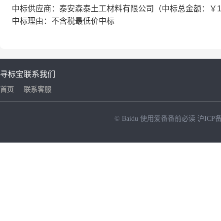
中标供应商：泰安森泰土工材料有限公司（中标总金额：￥145
中标理由：不含税最低价中标
寻标宝
联系我们
首页
联系客服
© Baidu
使用爱番番前必读
沪ICP备
NEW
HOT