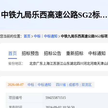
中铁九局乐西高速公路SG2标项
您当前的位置：
首页
中标｜中标通知
中铁九局乐西高速公路SG2标
目三油两毡、沥青木板采购的中
首页
招标预告
招标公告
重新招标
中标通知
省份地区：
北京
广东
上海
江苏
浙江
山东
湖北
四川
河北
河南
天津
山
标结果公告
2026-08-07
中标｜中标通知
四川省
|
成都市
|
双流区
项目编号
594255871515
发布时间
2024-09-02 10:56:50