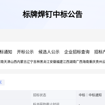
标牌焊钉中标公告
标通知
开标公示
候选人公示
企业招标查询
招标
河南
天津
山西
内蒙古
辽宁
吉林
黑龙江
安徽
福建
江西
湖南
广西
海南
重庆
贵州
区
招标状态
中标｜中标通知
标书获取截止时间