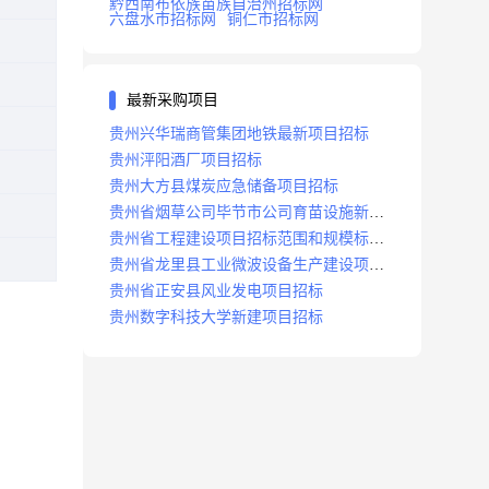
黔西南布依族苗族自治州招标网
六盘水市招标网
铜仁市招标网
最新采购项目
贵州兴华瑞商管集团地铁最新项目招标
贵州泙阳酒厂项目招标
贵州大方县煤炭应急储备项目招标
贵州省烟草公司毕节市公司育苗设施新建
及修复项目招标公告
贵州省工程建设项目招标范围和规模标准
规定
贵州省龙里县工业微波设备生产建设项目
招标
贵州省正安县风业发电项目招标
贵州数字科技大学新建项目招标