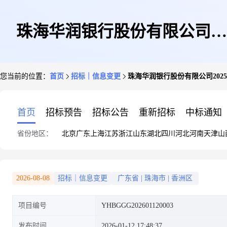
珠海华润银行股份有限公司
您当前的位置：
首页
招标｜信息变更
珠海华润银行股份有限公司2025
2025-2027年第三方资产配置研
首页
招标预告
招标公告
重新招标
中标通知
省份地区：
北京
广东
上海
江苏
浙江
山东
湖北
四川
河北
河南
天津
山
究服务变更公告
2026-08-08
招标｜信息变更
广东省
|
珠海市
|
香洲区
项目编号
YHBGGG202601120003
发布时间
2026-01-12 17:48:37