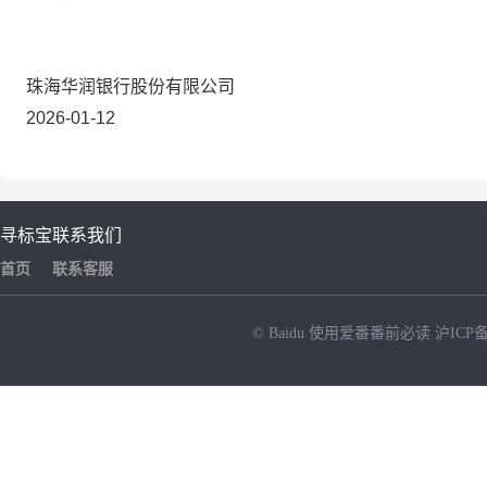
珠海华润银行股份有限公司
2026-01-12
寻标宝
联系我们
首页
联系客服
© Baidu
使用爱番番前必读
沪ICP备
NEW
HOT