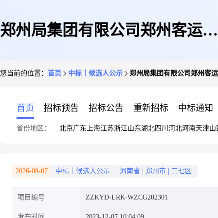
郑州局集团有限公司郑州客运段
您当前的位置：
首页
中标｜候选人公示
郑州局集团有限公司郑州客运
医疗设备采购中标候选人公示
首页
招标预告
招标公告
重新招标
中标通知
省份地区：
北京
广东
上海
江苏
浙江
山东
湖北
四川
河北
河南
天津
山
2026-08-07
中标｜候选人公示
河南省
|
郑州市
|
二七区
项目编号
ZZKYD-LRK-WZCG202301
发布时间
2023-12-07 10:04:09