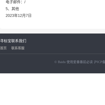
电子邮件：/
5、其他
2023年12月7日
寻标宝
联系我们
首页
联系客服
© Baidu
使用爱番番前必读
沪ICP备
NEW
HOT