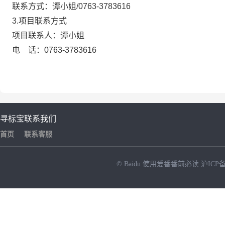
联系方式：谭小姐
/0763-3783616
3.
项目联系方式
项目联系人：谭小姐
电 话：
0763-3783616
寻标宝
联系我们
首页
联系客服
© Baidu
使用爱番番前必读
沪ICP备
NEW
HOT