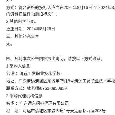
外）
方式：符合资格的投标人应当在
2024
年
8
月
16
日 至
2024
年
8
的资料扫描件领购招标文件：
2.
其他内容不变。
更正日期：
202
4
年
8
月
26
日
三、其他补充事宜
无。
四、凡对本次公告内容提出询问，请按以下方式联系。
1.
采购人信息
名
称：清远工贸职业技术学校
地址：广东清远清城区东城学府路
8
号清远工贸职
联系方式：林老师
/0763-3930839
2.
采购代理机构信息
名
称：广东远东招标代理有限公
地 址：清远市清城区东城大道
1
号天湖郦都九座
203