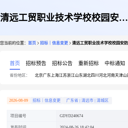
清远工贸职业技术学校校园安防
您当前的位置：
首页
招标｜信息变更
清远工贸职业技术学校校园安防
监控系统建设项目更正公告
首页
招标预告
招标公告
重新招标
中标通知
省份地区：
北京
广东
上海
江苏
浙江
山东
湖北
四川
河北
河南
天津
山
2026-08-09
招标｜信息变更
广东省
|
清远市
|
清城区
项目编号
GDYD240674
发布时间
2024-08-26 18:42:04