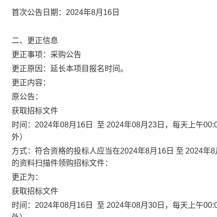
首次公告日期：
202
4
年
8
月
16
日
二、更正信息
更正事项：采购公告
更正原因：延
长本项目报名时间
。
更正内容：
原公告
：
获取招标文件
时间：
2024
年
08
月
16
日 至
2024
年
08
月
23
日，每天上午
00:
外）
方式：符合资格的投标人应当在
2024
年
8
月
16
日 至
2024
年
8
的资料扫描件领购招标文件：
更正为：
获取招标文件
时间：
2024
年
08
月
16
日 至
2024
年
08
月
30
日，每天上午
00: