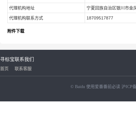
代理机构地址
宁夏回族自治区银川市金凤
代理机构联系方式
18709517877
附件下载
寻标宝
联系我们
首页
联系客服
© Baidu
使用爱番番前必读
沪ICP备
NEW
HOT