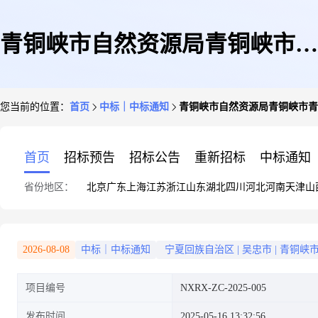
青铜峡市自然资源局青铜峡市青
您当前的位置：
首页
中标｜中标通知
青铜峡市自然资源局青铜峡市青
铜峡镇河西片区控制性详细规划
首页
招标预告
招标公告
重新招标
中标通知
省份地区：
北京
广东
上海
江苏
浙江
山东
湖北
四川
河北
河南
天津
山
项目中标公告
2026-08-08
中标｜中标通知
宁夏回族自治区
|
吴忠市
|
青铜峡
项目编号
NXRX-ZC-2025-005
发布时间
2025-05-16 13:32:56