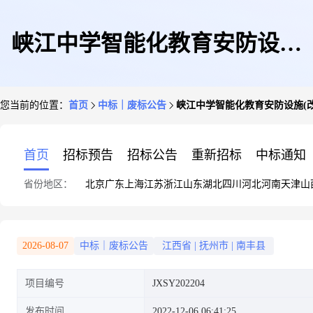
峡江中学智能化教育安防设施
您当前的位置：
首页
中标｜废标公告
峡江中学智能化教育安防设施(
(改扩建二期信息技术设备采购)
首页
招标预告
招标公告
重新招标
中标通知
省份地区：
北京
广东
上海
江苏
浙江
山东
湖北
四川
河北
河南
天津
山
2026-08-07
中标｜废标公告
江西省
|
抚州市
|
南丰县
项目编号
JXSY202204
发布时间
2022-12-06 06:41:25