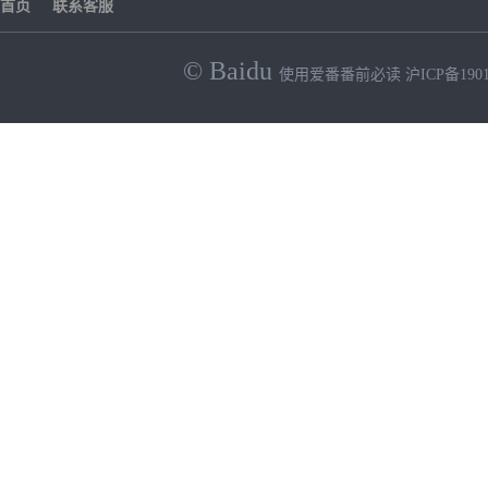
首页
联系客服
© Baidu
使用爱番番前必读
沪ICP备190
NEW
HOT
暂时没有搜索结果…