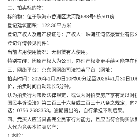
二、
拍卖标的物：
标的物：位于
珠海市香洲区洪河路
688
号
5
栋
501
房
登记建筑面积：
122.36
平方米
登记产权人及房产权证号：产权人：
珠海红湾亿豪置业有限
登记详情参见附件
1
当前占用使用情况：无租赁有人使用。
特别提醒：因原产权人为公司，办理产权变更手续可能存在
三、
网络平台：
京东网网络司法拍卖平台（网址：
拍卖时间：
2026年1月29日10时00分起至2026年1月30日1
价，拍卖时间自动延长
5
分钟。
认为拍卖行为违反法律规定，或认为对拍卖房产享有足以对
国民事诉讼法》第二百三十六条或二百三十八条之规定，向
话：
0756-2683353
。逾期提出的，自行承担不利后果。
四、
竞买人应当具备完全民事行为能力，且应当符合购买该
人代为竞买本拍卖房产：
1.
本院；