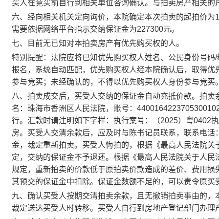
买人在竞买前自行到相关单位咨询确认。与拍卖房产相关的
六、经向相关机关定向询价
，本院确定
本次拍卖的起拍价为
需要依据网络平台指示交纳保证金为227300元。
七、目前无已知对本拍卖房产有优先购买权的人。
特别提醒：
法院应将已知优先购买权人姓名、公民身份号码
/
报名，系统自动匹配，优先购买权人经本院确认后，取得优
参与竞买；未经确认的，不得以优先购买权人身份参与竞买
八、拍卖成交后，买受人交纳的保证金自动充抵价款。拍卖
名：珠海市香洲区人民法院，账号：
440016422370530010
行。
汇款时请注明如下字样：
执行案号：（
2025
）粤
0402
执
房。
买受人交清余款后，应及时与陈书记员联系，联系电话
金，裁定重新拍卖。买受人悔拍的，根据《最高人民法院关
定，交纳的保证金不予退还。根据《最高人民法院关于人民
规定，重新拍卖的价款低于原拍卖价款造成的差价、费用损
其预交的保证金中扣除。保证金数额不足的，可以责令原买
九、确认买受人按期交清拍卖余款，且无撤销拍卖事由的，
裁定送达买受人时转移。
买受人自行到房地产登记部门办理