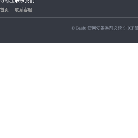
寻标宝
联系我们
首页
联系客服
© Baidu
使用爱番番前必读
沪ICP备
NEW
HOT
暂时没有搜索结果…