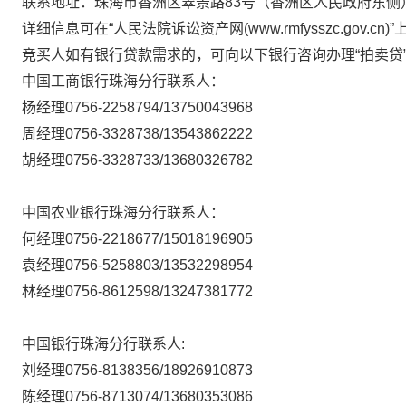
联系地址：珠海市香洲区
翠景路
83
号（香洲区人民政府东侧
详细信息可在
“人民法院诉讼资产网
(www.rmfysszc.gov.cn)
”
竞买人如有银行贷款需求的，可向以下银行咨询办理
“拍卖贷
中国工商银行珠海分行联系人：
杨经理
0756-2258794/13750043968
周经理
0756-3328738/13543862222
胡经理
0756-3328733/13680326782
中国农业银行珠海分行联系人：
何经理
0756-2218677/15018196905
袁经理
0756-5258803/13532298954
林经理
0756-8612598/13247381772
中国银行珠海分行联系人
:
刘经理
0756-8138356/18926910873
陈经理
0756-8713074/13680353086