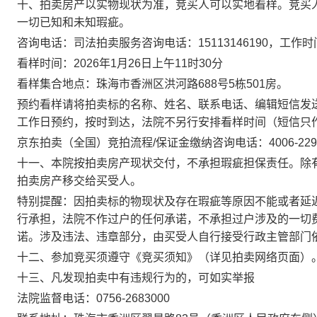
十、拍卖房产以实物现状为准，竞买人可以实地看样。竞买
一切已知和未知瑕疵。
咨询电话：司法拍卖服务咨询电话：
15113146190
，工作时
看样时间：
2026
年
1
月
26
日上午
11
时
30
分
看样集合地点：
珠海市香洲区洪河路
688
号
5
栋
501
房
。
预约看样请将拍卖标的名称、姓名、联系电话、编辑短信发
工作日预约，按时到达，法院不另行安排看样时间（短信只
京东拍卖（全国）竞拍流程
/
保证金缴纳咨询电话：
4006-229
十一、
本院按拍卖房产现状交付，不承担瑕疵担保责任。除
拍卖房产移交给买受人。
特别提醒：
因拍卖标的物现状及存在瑕疵等原因不能或者延
行承担，法院不作过户的任何承诺，不承担过户涉及的一切
诺。涉及违法、违章部分，由买受人自行接受行政主管部门
十二、
参加竞买须遵守《竞买须知》（详见拍卖网络页面）
十三、凡发现拍卖中有违规行为的，可如实举报
法院监督电话：
0756-2683000