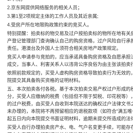
2.
京东网提供网络服务的相关人员；
3.
第
1
至
2
项规定主体的工作人员及其近亲属
;
4.
受房产所在地限购政策约束的竞买人。
特别提醒：
拍卖标的物交易及过户按拍卖标的物所在地有关
产登记管理部门查询确认自己的购房资格，过户风险自行承
责任。港澳台及外国人士须符合相关房地产政策规定。
竞买人申请参与竞拍的，应当承诺具备购房资格及自愿承担
成交，当事人、利害关系人以违背公序良俗为由主张该拍卖
依照前款规定的，买受人虚构购房资格导致拍卖行为无效的
院提交其具备购买资格的证明材料。
五、本次拍卖各付各税。基于本次拍卖交易产权过户形成的
分，买受人应缴纳的税费（包括但不限于契税、印花税等）
的过户税费，由买受人自收到本院送达的确权过户法律文书
未办理的，本院将不再预留相应的退税款项（如符合
“满五
起五日内向本院提交书面证明材料，逾期未提交所造成的法
买受人自行办理拍卖房产水、电、气户名变更手续，可能存