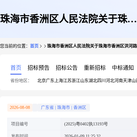
珠海市香洲区人民法院关于珠海
您当前的位置：
首页
珠海市香洲区人民法院关于珠海市香洲区洪河路68
市香洲区洪河路688号5栋501房
首页
招标预告
招标公告
重新招标
中标通知
省份地区：
北京
广东
上海
江苏
浙江
山东
湖北
四川
河北
河南
天津
山
(第二次拍卖)的公告
2026-08-08
广东省
|
珠海市
|
香洲区
项目编号
(2025)粤0402执13193号
发布时间
2026-01-09 11:25:32