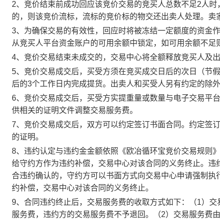
2、竞价结束前成功回应该竞价交易的竞买人总数不足2人
的，则该竞价流标，流标的竞价标的物交还出卖人处理。卖
3、为确保交易的有效性，回应时将被冻结一定额度的资金
从竞买人平台资金账户的可用余额中锁定，如可用余额不足
4、竞价交易结束未成交的，交易中心将全额释放竞买人及
5、竞价交易成交后，买受方须在竞买成交日后的次日（节假
后的3个工作日内完成提货。出卖人和买受人另有约定的除
6、竞价交易成交后，买受方实提重量或数量与电子交易平
供相关的证明文件调整交易服务费。
7、竞价交易成交后，双方可以约定签订书面合同。约定签
的证明。
8、违约认定与违约金金额依照《欧冶循环宝竞价交易规则
给守约方作为违约补偿，交易中心对该合同的义务终止。违
合违约确认的，守约方可以书面方式向交易中心申请强制执
约补偿，交易中心对该合同的义务终止。
9、合同违约终止后，交易服务费的收取方式如下：（1）
服务费，违约方的交易服务费不予退回。（2）交易服务费