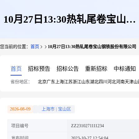
10月27日13:30热轧尾卷宝山钢
您当前的位置：
首页
10月27日13:30热轧尾卷宝山钢铁股份有限公司
铁股份有限公司
首页
招标预告
招标公告
重新招标
中标通知
省份地区：
北京
广东
上海
江苏
浙江
山东
湖北
四川
河北
河南
天津
山
2026-08-09
上海市
|
宝山区
项目编号
ZZ2310271111234
发布时间
2023-10-27 12:54:04