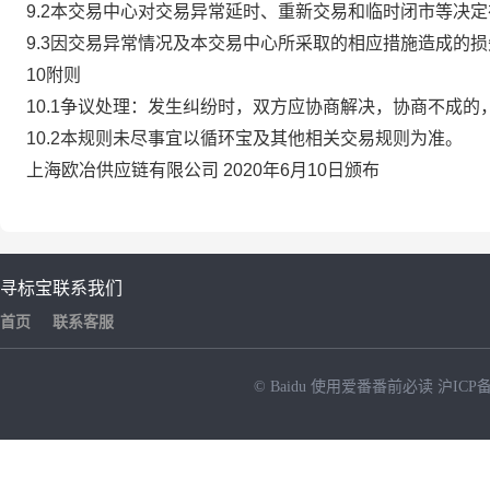
9.2本交易中心对交易异常延时、重新交易和临时闭市等决
9.3因交易异常情况及本交易中心所采取的相应措施造成的
10附则
10.1争议处理：发生纠纷时，双方应协商解决，协商不成
10.2本规则未尽事宜以循环宝及其他相关交易规则为准。
上海欧冶供应链有限公司 2020年6月10日颁布
寻标宝
联系我们
首页
联系客服
© Baidu
使用爱番番前必读
沪ICP备
NEW
HOT