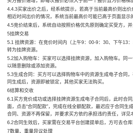
买方报价递增，即每次报价必须大于前一个报价且为价格梯
4.4.3买家出价之后，经系统提示，若高于当前最高价则
相近时间出价的情况，系统当前最高价可能已高于页面显示
4.5竞价结束后，系统自动按照价格优先原则确定买受方，
5挂牌交易
5.1 挂牌资源：在竞价时间内（上午9：00-9：30、下午1
转为挂牌资源。
5.2加入购物车：买家可以选择挂牌资源，加入购物车。同
以随意删除或添加资源。
5.3生成合同：买方可以选择购物车中的资源生成电子合同
同生成后，资源即被锁定，其他买家无法购买。
6结算和交收
6.1买方竞价成功或选择挂牌资源生成电子合同后，此时合同
面，点击“合同配款”，完成在线全额配款，最迟应于合同生成当
合同、资源不再保留，并要求买方依约承担违约责任，详见
6.2合同生效后，买家需在交易平台创建提单后，方可去仓
7数量、重量异议处理