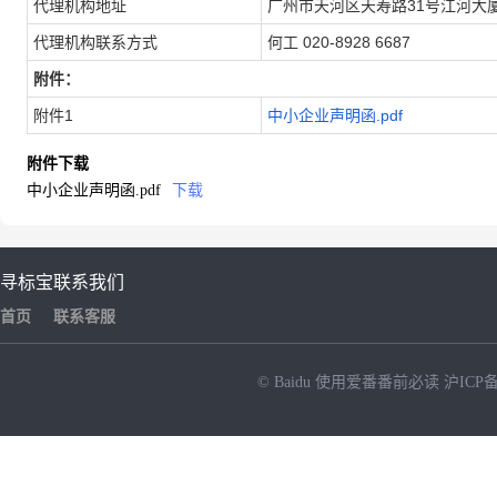
代理机构地址
广州市天河区天寿路31号江河大厦1
代理机构联系方式
何工 020-8928 6687
附件：
附件1
中小企业声明函.pdf
附件下载
中小企业声明函.pdf
下载
寻标宝
联系我们
首页
联系客服
© Baidu
使用爱番番前必读
沪ICP备
NEW
HOT