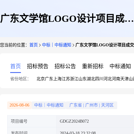
广东文学馆LOGO设计项目成交
您当前的位置：
首页
中标｜中标通知
广东文学馆LOGO设计项目成
公告
首页
招标预告
招标公告
重新招标
中标通知
省份地区：
北京
广东
上海
江苏
浙江
山东
湖北
四川
河北
河南
天津
山
2026-08-06
中标｜中标通知
广东省
|
广州市
|
天河区
项目编号
GDGZ2024B072
发布时间
2024-03-18 23:32:08