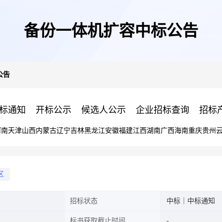
备份一体机扩容中标公告
公告
标通知
开标公示
候选人公示
企业招标查询
招标
河南
天津
山西
内蒙古
辽宁
吉林
黑龙江
安徽
福建
江西
湖南
广西
海南
重庆
贵州
区
招标状态
中标｜中标通知
标书获取截止时间