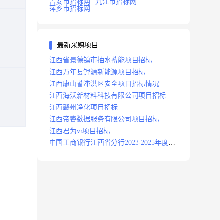
吉安市招标网
九江市招标网
萍乡市招标网
最新采购项目
江西省景德镇市抽水蓄能项目招标
江西万年县锂源新能源项目招标
江西康山蓄滞洪区安全项目招标情况
江西海沃新材料科技有限公司项目招标
江西赣州净化项目招标
江西帝睿数据服务有限公司项目招标
江西君为vr项目招标
中国工商银行江西省分行2023-2025年度补
充医疗保险项目招标公告