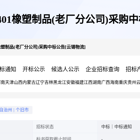
2401橡塑制品(老厂分公司)采购
01橡塑制品(老厂分公司)采购中标公告[云锡物流]
标通知
开标公示
候选人公示
企业招标查询
招标
河南
天津
山西
内蒙古
辽宁
吉林
黑龙江
安徽
福建
江西
湖南
广西
海南
重庆
贵州
自治州
|
个旧市
招标状态
中标｜中标通知
标书获取截止时间