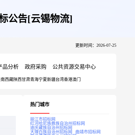
中标公告[云锡物流]
更新时间：2026-07-25
产品分析
政府采购
公共资源交易中心
云南
西藏
陕西
甘肃
青海
宁夏
新疆
台湾
香港
澳门
热门城市
丽江市招标网
红河哈尼族彝族自治州招标网
迪庆藏族自治州招标网
大理白族自治州招标网
曲靖市招标网