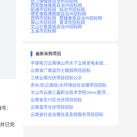
怒江傈僳族自治州招标网
西双版纳傣族自治州招标网
昭通市招标网
临沧市招标网
德宏傣族景颇族自治州招标网
昆明市招标网
楚雄彝族自治州招标网
保山市招标网
普洱市招标网
文山壮族苗族自治州招标网
玉溪市招标网
最新采购项目
宇球电力云南保山市水下立体发电系统项
目招标
云南省广南县烈士陵园项目招标
三峡云南光伏项目招标公示
赤水河(云南段)水环境综合治理项目招标
文山市云南三鑫职业技术学院20mw屋顶分
布式光伏设计施工总承包(epc)项目招标
云南省东川区光伏项目招标
云南蛮市光伏项目招标
编号：
云南省社会治理信息系统服务项目招标
标并已完