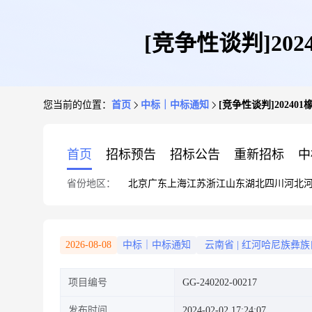
[竞争性谈判]20
您当前的位置：
首页
中标｜中标通知
[竞争性谈判]2024
首页
招标预告
招标公告
重新招标
中
省份地区：
北京
广东
上海
江苏
浙江
山东
湖北
四川
河北
2026-08-08
中标｜中标通知
云南省
|
红河哈尼族彝族
项目编号
GG-240202-00217
发布时间
2024-02-02 17:24:07