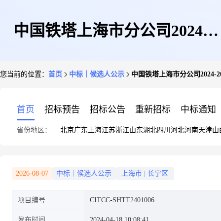
中国铁塔上海市分公司2024-
您当前的位置：
首页
中标｜候选人公示
中国铁塔上海市分公司2024
2025年员工培训服务集中采购项
首页
招标预告
招标公告
重新招标
中标通知
省份地区：
北京
广东
上海
江苏
浙江
山东
湖北
四川
河北
河南
天津
山
目中标候选人公示
2026-08-07
中标｜候选人公示
上海市
|
长宁区
项目编号
CITCC-SHTT2401006
发布时间
2024-04-18 10:08:41