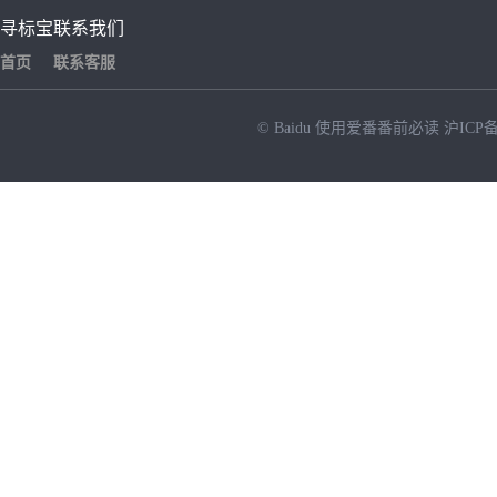
寻标宝
联系我们
首页
联系客服
© Baidu
使用爱番番前必读
沪ICP备
NEW
HOT
暂时没有搜索结果…