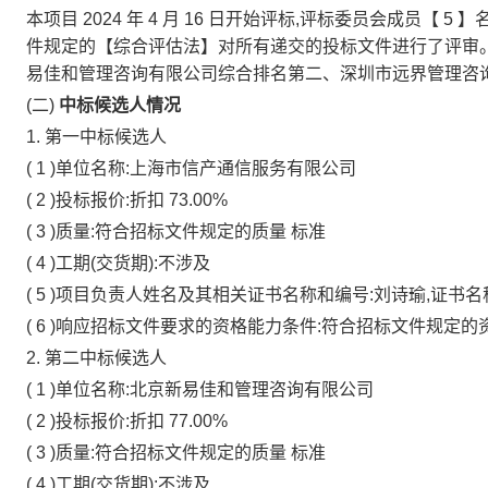
本项目
2024
年
4
月
16
日开始评标,评标委员会成员【
5
】
件规定的【综合评估法】对所有递交的投标文件进行了评审
易佳和管理咨询有限公司综合排名第二、深圳市远界管理咨
(二)
中标候选人情况
1.
第一中标候选人
(
1
)单位名称:上海市信产通信服务有限公司
(
2
)投标报价:折扣
73.00%
(
3
)质量:符合招标文件规定的质量
标准
(
4
)工期(交货期):不涉及
(
5
)项目负责人姓名及其相关证书名称和编号:刘诗瑜,证书
(
6
)响应招标文件要求的资格能力条件:符合招标文件规定的
2.
第二中标候选人
(
1
)单位名称:北京新易佳和管理咨询有限公司
(
2
)投标报价:折扣
77.00%
(
3
)质量:符合招标文件规定的质量
标准
(
4
)工期(交货期):不涉及