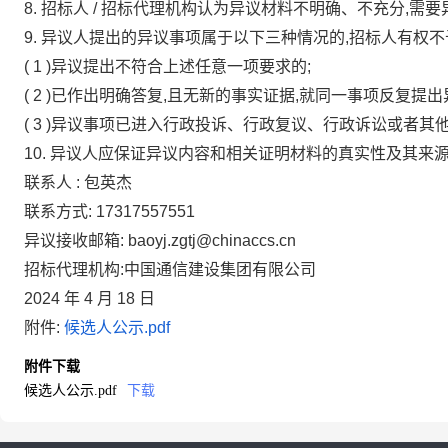
8.
招标人
/
招标代理机构认为异议材料不明确、不充分,需要
9.
异议人提出的异议事项属于以下三种情况的,招标人有权不
(
1
)异议提出不符合上述任意一项要求的;
(
2
)已作出明确答复,且无新的事实证据,就同一事项反复提出
(
3
)异议事项已进入行政投诉、行政复议、行政诉讼或者其他
10.
异议人应保证异议内容和相关证明材料的真实性及其来源
联系人
:
包英杰
联系方式:
17317557551
异议接收邮箱:
baoyj.zgtj@chinaccs.cn
招标代理机构:中国通信建设集团有限公司
2024
年
4
月
18
日
附件:
候选人公示.pdf
附件下载
候选人公示.pdf
下载