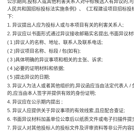
公示期间,投标人或其他利害关系人对中标候选人有异议的,
人民共和国招标投标法实施条例》、《工程建设项目招标投
下:
1.
异议提出人应为投标人或与本项目有关的利害关系人;
2.
异议应以书面形式通过异议接收邮箱实名提出,书面异议材
(
1
)异议人的名称、地址、联系人及联系电话;
(
2
)异议项目名称、标段
/
包(如有);
(
3
)具体明确的异议事项和相关的主张、诉求;
(
4
)必要的证明材料和依据;
(
5
)提出异议的日期;
3.
异议人为法人或者其他组织的,异议函应当由法定代表人
/
的,应当由本人签字并提供有效的身份证明;
4.
异议应在公示期内提出
;
5.
异议人应提供关于异议事项的有效线索,且应配合查证;
6.
书面异议材料加盖单位公章后以纸质文件或电子扫描件提交
7.
异议人对其他投标人的投标文件及评审资料等非公开内容提