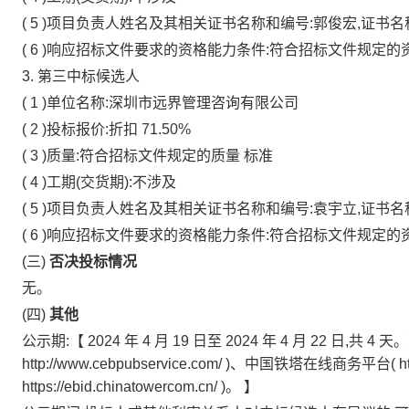
(
5
)项目负责人姓名及其相关证书名称和编号:郭俊宏,证书
(
6
)响应招标文件要求的资格能力条件:符合招标文件规定的
3.
第三中标候选人
(
1
)单位名称:深圳市远界管理咨询有限公司
(
2
)投标报价:折扣
71.50%
(
3
)质量:符合招标文件规定的质量
标准
(
4
)工期(交货期):不涉及
(
5
)项目负责人姓名及其相关证书名称和编号:袁宇立,证书
(
6
)响应招标文件要求的资格能力条件:符合招标文件规定的
(三)
否决投标情况
无。
(四)
其他
公示期:【
2024
年
4
月
19
日至
2024
年
4
月
22
日,共
4
天。
http://www.cebpubservice.com/
)、中国铁塔在线商务平台(
h
https://ebid.chinatowercom.cn/
)。
】