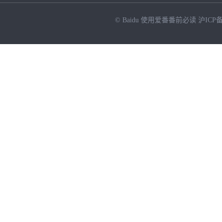
© Baidu
使用爱番番前必读
沪ICP备
NEW
HOT
暂时没有搜索结果…