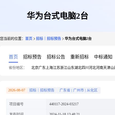
华为台式电脑2台
您当前的位置：
首页
招标｜招标预告
华为台式电脑2台
首页
招标预告
招标公告
重新招标
中标通知
省份地区：
北京
广东
上海
江苏
浙江
山东
湖北
四川
河北
河南
天津
山
2026-08-07
招标｜招标预告
广东省
|
广州市
|
从化区
项目编号
440117-2024-03217
发布时间
2024-11-18 13:48:21