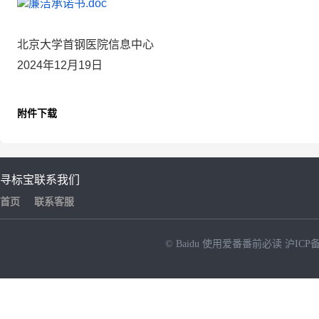
廉洁承诺书.doc
北京大学首钢医院信息中心
2024年12月19日
附件下载
寻标宝
联系我们
首页
联系客服
© Baidu
使用爱番番前必读
沪ICP备
NEW
HOT