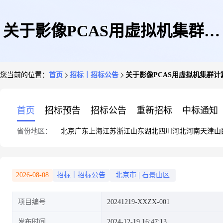
关于影像PCAS用虚拟机集群计
您当前的位置：
首页
招标｜招标公告
关于影像PCAS用虚拟机集群
算资源扩容院内论证的公告
首页
招标预告
招标公告
重新招标
中标通知
省份地区：
北京
广东
上海
江苏
浙江
山东
湖北
四川
河北
河南
天津
山
2026-08-08
招标｜招标公告
北京市
|
石景山区
项目编号
20241219-XXZX-001
发布时间
2024-12-19 16:47:13