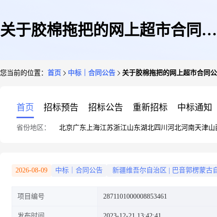
关于胶棉拖把的网上超市合同公
您当前的位置：
首页
中标｜合同公告
关于胶棉拖把的网上超市合同公
告
首页
招标预告
招标公告
重新招标
中标通知
省份地区：
北京
广东
上海
江苏
浙江
山东
湖北
四川
河北
河南
天津
山
2026-08-09
中标｜合同公告
新疆维吾尔自治区
|
巴音郭楞蒙古
项目编号
2871101000008853461
发布时间
2023-12-21 13:42:41