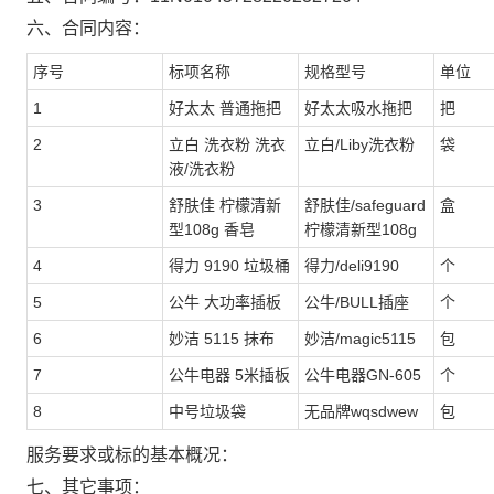
六、合同内容：
序号
标项名称
规格型号
单位
1
好太太 普通拖把
好太太吸水拖把
把
2
立白 洗衣粉 洗衣
立白/Liby洗衣粉
袋
液/洗衣粉
3
舒肤佳 柠檬清新
舒肤佳/safeguard
盒
型108g 香皂
柠檬清新型108g
4
得力 9190 垃圾桶
得力/deli9190
个
5
公牛 大功率插板
公牛/BULL插座
个
6
妙洁 5115 抹布
妙洁/magic5115
包
7
公牛电器 5米插板
公牛电器GN-605
个
8
中号垃圾袋
无品牌wqsdwew
包
服务要求或标的基本概况：
七、其它事项：