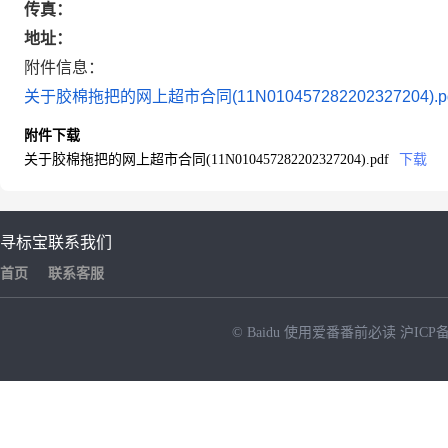
传真：
地址：
附件信息：
关于胶棉拖把的网上超市合同(11N010457282202327204).p
附件下载
关于胶棉拖把的网上超市合同(11N010457282202327204).pdf
下载
寻标宝
联系我们
首页
联系客服
© Baidu
使用爱番番前必读
沪ICP备
NEW
HOT