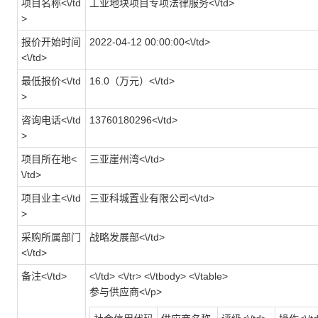
项目名称<\/td
工业地块项目专项法律服务<\/td>
>
报价开始时间
2022-04-12 00:00:00<\/td>
<\/td>
最低报价<\/td
16.0（万元）<\/td>
>
咨询电话<\/td
13760180296<\/td>
>
项目所在地<
三亚崖州湾<\/td>
\/td>
项目业主<\/td
三亚科城置业有限公司<\/td>
>
采购所属部门
战略发展部<\/td>
<\/td>
备注<\/td>
<\/td> <\/tr> <\/tbody> <\/table>
参与供应商<\/p>