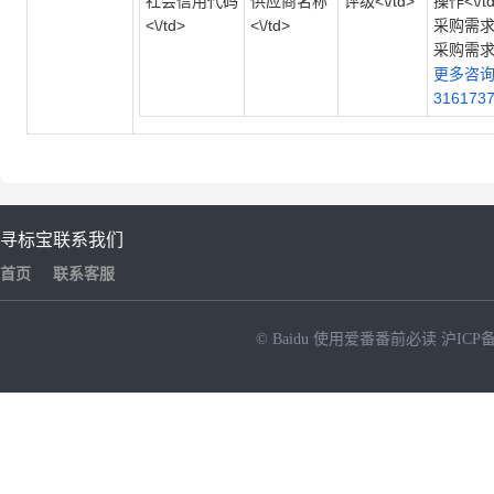
社会信用代码
供应商名称
评级<\/td>
操作<\/td>
<\/td>
<\/td>
采购需求说
采购需
更多咨
31617378
寻标宝
联系我们
首页
联系客服
© Baidu
使用爱番番前必读
沪ICP备
NEW
HOT