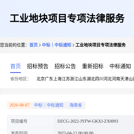
工业地块项目专项法律服务
您当前的位置：
首页
中标｜中标通知
工业地块项目专项法律服务
首页
招标预告
招标公告
重新招标
中标通知
省份地区：
北京
广东
上海
江苏
浙江
山东
湖北
四川
河北
河南
天津
山
2026-08-07
中标｜中标通知
海南省
项目编号
DZCG-2022-JYFW-GKXJ-ZX0093
发布时间
2022-04-12 00:00:00