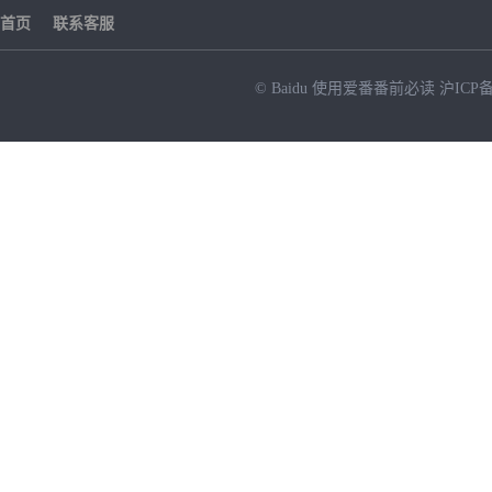
首页
联系客服
© Baidu
使用爱番番前必读
沪ICP备
NEW
HOT
暂时没有搜索结果…