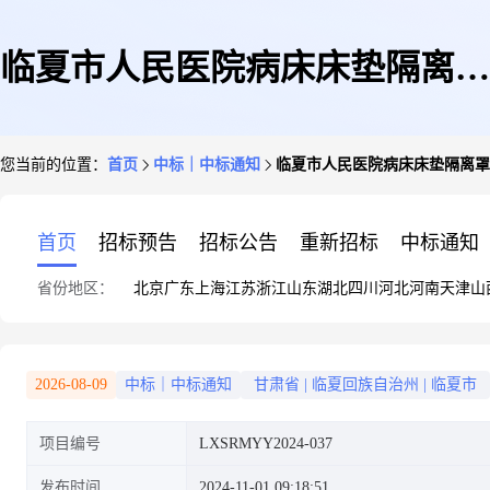
临夏市人民医院病床床垫隔离罩
您当前的位置：
首页
中标｜中标通知
临夏市人民医院病床床垫隔离罩
子采购项目成交公示
首页
招标预告
招标公告
重新招标
中标通知
省份地区：
北京
广东
上海
江苏
浙江
山东
湖北
四川
河北
河南
天津
山
2026-08-09
中标｜中标通知
甘肃省
|
临夏回族自治州
|
临夏市
项目编号
LXSRMYY2024-037
发布时间
2024-11-01 09:18:51