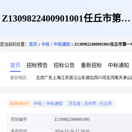
Z1309822400901001任丘市第一
您当前的位置：
首页
中标｜中标通知
Z130982240090100
中学任丘市第一中学多媒体教学
首页
招标预告
招标公告
重新招标
中标通知
省份地区：
北京
广东
上海
江苏
浙江
山东
湖北
四川
河北
河南
天津
山
系统采购公开招标结果公告
2026-08-07
中标｜中标通知
河北省
|
沧州市
|
任丘市
项目编号
Z1309822400901001
发布时间
2024-12-26 17:59:01