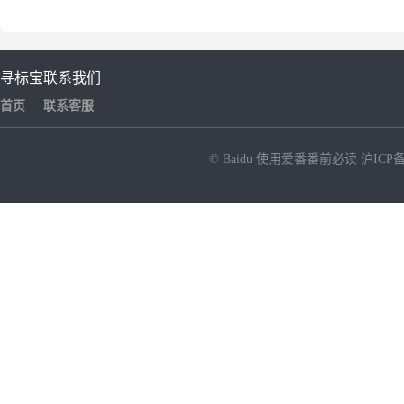
寻标宝
联系我们
首页
联系客服
© Baidu
使用爱番番前必读
沪ICP备
NEW
HOT
暂时没有搜索结果…