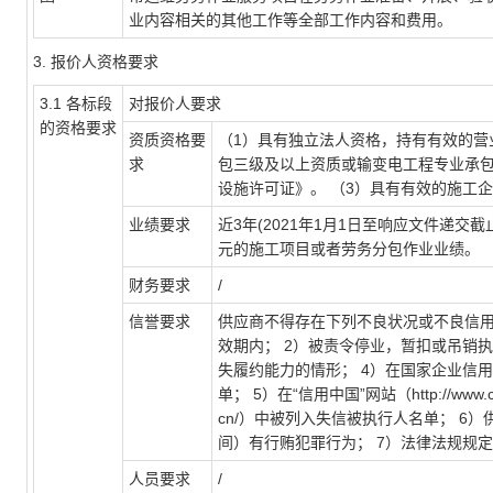
业内容相关的其他工作等全部工作内容和费用。
3. 报价人
资格要求
3.1
各标段
对报价人要求
的资格要求
资质资格要
（1）具有独立法人资格，持有有效的营
求
包三级及以上资质或输变电工程专业承包
设施许可证》。 （3）具有有效的施工
业绩要求
近3年(2021年1月1日至响应文件递
元的施工项目或者劳务分包作业业绩。
财务要求
/
信誉要求
供应商不得存在下列不良状况或不良信用
效期内； 2）被责令停业，暂扣或吊销
失履约能力的情形； 4）在国家企业信用信息公
单； 5）在“信用中国”网站（http://www.cred
cn/）中被列入失信被执行人名单； 6
间）有行贿犯罪行为； 7）法律法规规
人员要求
/