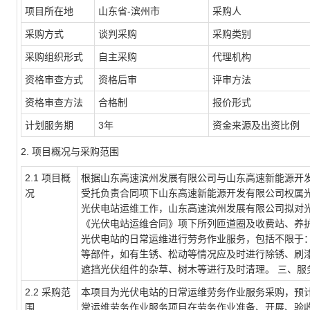
项目所在地
山东省-滨州市
采购人
采购方式
谈判采购
采购类别
采购组织形式
自主采购
代理机构
资格审查方式
资格后审
评审方法
资格审查方法
合格制
报价形式
计划服务期
3年
资金来源及出资比例
2.
项目概况与采购范围
2.1
项目概
根据山东高速滨州发展有限公司与山东高速新能源开
况
受托负责合同项下山东高速新能源开发有限公司权属
光伏电站运维工作，山东高速滨州发展有限公司拟对
《光伏电站运维合同》项下所列匝道圈及收费站、养护
光伏电站的日常运维进行劳务作业服务，包括不限于：
等部件，如有生锈、松动等情况应及时进行除锈、刷漆
遮挡光伏组件的杂草、树木等进行及时清理。 三、服
2.2
采购范
本项目为光伏电站的日常运维劳务作业服务采购，预计总
围
常运维劳务作业服务项目在劳务作业准备、开展、验