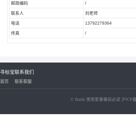
邮政编码
/
联系人
刘老师
电话
13792279364
传真
/
寻标宝
联系我们
首页
联系客服
© Baidu
使用爱番番前必读
沪ICP备
NEW
HOT