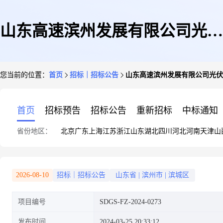
山东高速滨州发展有限公司光伏
您当前的位置：
首页
招标｜招标公告
山东高速滨州发展有限公司光伏
电站运维服务项目劳务外包项目
首页
招标预告
招标公告
重新招标
中标通知
省份地区：
北京
广东
上海
江苏
浙江
山东
湖北
四川
河北
河南
天津
山
谈判采购公告
2026-08-10
招标｜招标公告
山东省
|
滨州市
|
滨城区
项目编号
SDGS-FZ-2024-0273
发布时间
2024-03-25 20:33:12