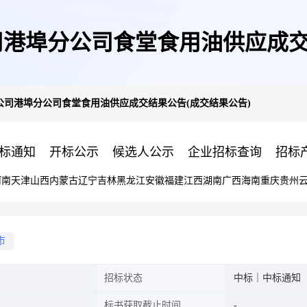
港埠分公司食堂食用油供应成交
公司港埠分公司食堂食用油供应成交结果公告(成交结果公告)
标通知
开标公示
候选人公示
企业招标查询
招标
河南
天津
山西
内蒙古
辽宁
吉林
黑龙江
安徽
福建
江西
湖南
广西
海南
重庆
贵州
市
招标状态
中标｜中标通知
标书获取截止时间