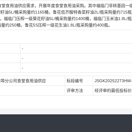
食堂食用油供应需求，开展年度食堂食用油采购。其中福临门非转基因一
籽油5L/桶采购量约1165桶，鲁花低芥酸特香菜籽油2L/瓶采购量约715
瓶，福临门压榨一级葵花籽油5L/桶采购量约1400桶，福临门玉米油1.8L/
购量约250桶，鲁花5S压榨一级花生油1.8L/瓶采购量约400瓶。
-
-
-
港埠分公司食堂食用油供应
标段编号
JSGK20252273HW
评审方法
经评审的最低投标价