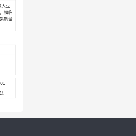
级大豆
瓶，福临
瓶采购量
-01
法