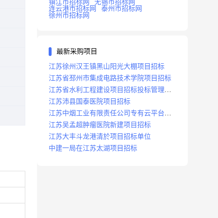
镇江市招标网
无锡市招标网
连云港市招标网
泰州市招标网
徐州市招标网
最新采购项目
江苏徐州汉王镇黑山阳光大棚项目招标
江苏省邳州市集成电路技术学院项目招标
江苏省水利工程建设项目招标投标管理办
法
江苏沛县国泰医院项目招标
江苏中烟工业有限责任公司专有云平台扩
容项目招标
江苏吴孟超肿瘤医院新建项目招标
江苏大丰斗龙港清於项目招标单位
中建一局在江苏太湖项目招标