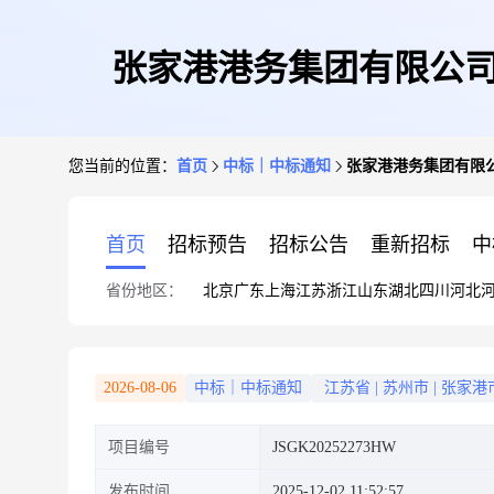
张家港港务集团有限公司
您当前的位置：
首页
中标｜中标通知
张家港港务集团有限
首页
招标预告
招标公告
重新招标
中
省份地区：
北京
广东
上海
江苏
浙江
山东
湖北
四川
河北
2026-08-06
中标｜中标通知
江苏省
|
苏州市
|
张家港
项目编号
JSGK20252273HW
发布时间
2025-12-02 11:52:57