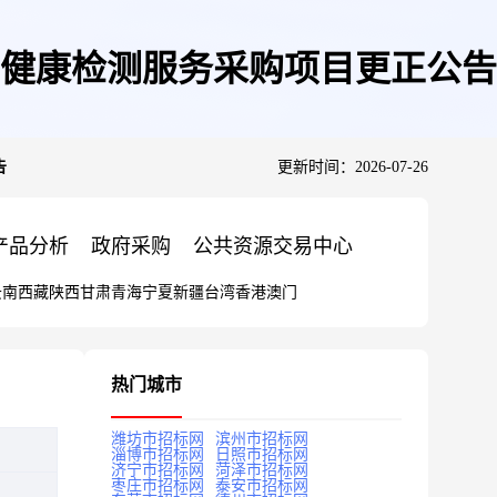
健康检测服务采购项目更正公告
告
更新时间：2026-07-26
产品分析
政府采购
公共资源交易中心
云南
西藏
陕西
甘肃
青海
宁夏
新疆
台湾
香港
澳门
热门城市
潍坊市招标网
滨州市招标网
淄博市招标网
日照市招标网
济宁市招标网
菏泽市招标网
枣庄市招标网
泰安市招标网