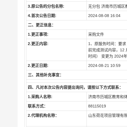
3.原公告的分包名称:
无分包 济南市历城区
4.首次公告日期:
2024-08-08 16:04
二、更正信息：
1.更正事项:
采购文件
2.更正内容:
1、原服务时间：要求 
前完成测试内容，12 
时间） 变更为 202
2.更正日期:
2024-08-21 10:59
三、其他补充事宜：
四、凡对本次公告内容提出询问，请按以下方式联系：
1.采购人名称:
济南市历城区教育和
联系方式：
88115019
2.代理机构名称：
山东荷花项目管理有