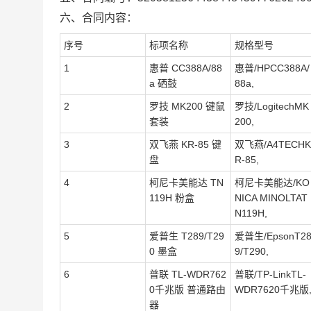
六、合同内容：
序号
标项名称
规格型号
1
惠普 CC388A/88
惠普/HPCC388A/
a 硒鼓
88a,
2
罗技 MK200 键鼠
罗技/LogitechMK
套装
200,
3
双飞燕 KR-85 键
双飞燕/A4TECHK
盘
R-85,
4
柯尼卡美能达 TN
柯尼卡美能达/KO
119H 粉盒
NICA MINOLTAT
N119H,
5
爱普生 T289/T29
爱普生/EpsonT2
0 墨盒
9/T290,
6
普联 TL-WDR762
普联/TP-LinkTL-
0千兆版 普通路由
WDR7620千兆版
器