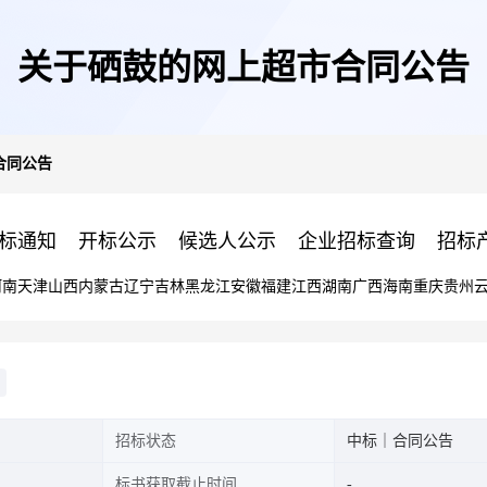
关于硒鼓的网上超市合同公告
合同公告
标通知
开标公示
候选人公示
企业招标查询
招标
河南
天津
山西
内蒙古
辽宁
吉林
黑龙江
安徽
福建
江西
湖南
广西
海南
重庆
贵州
招标状态
中标｜合同公告
标书获取截止时间