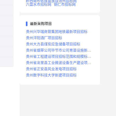
黔西南布依族苗族自治州招标网
六盘水市招标网
铜仁市招标网
最新采购项目
贵州兴华瑞商管集团地铁最新项目招标
贵州泙阳酒厂项目招标
贵州大方县煤炭应急储备项目招标
贵州省烟草公司毕节市公司育苗设施新建
及修复项目招标公告
贵州省工程建设项目招标范围和规模标准
规定
贵州省龙里县工业微波设备生产建设项目
招标
贵州省正安县风业发电项目招标
贵州数字科技大学新建项目招标