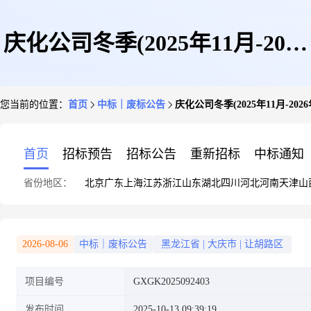
庆化公司冬季(2025年11月-2026
您当前的位置：
首页
中标｜废标公告
庆化公司冬季(2025年11月-20
年4月)甲醇运输服务[流标公告]
首页
招标预告
招标公告
重新招标
中标通知
省份地区：
北京
广东
上海
江苏
浙江
山东
湖北
四川
河北
河南
天津
山
2026-08-06
中标｜废标公告
黑龙江省
|
大庆市
|
让胡路区
项目编号
GXGK2025092403
发布时间
2025-10-13 09:39:19