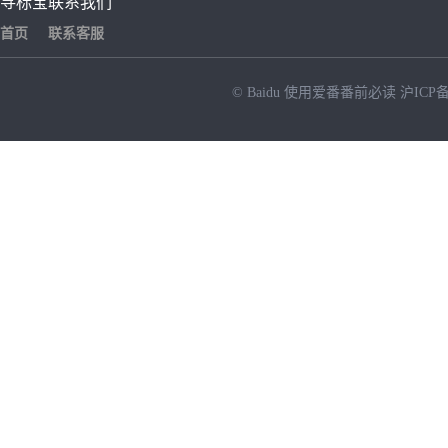
寻标宝
联系我们
首页
联系客服
© Baidu
使用爱番番前必读
沪ICP备
NEW
HOT
暂时没有搜索结果…