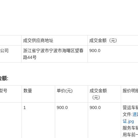
成交供应商地址
成交金额（元）
公司
浙江省宁波市宁波市海曙区望春
900.0
路44号
额:
型号
数量
单价(元)
成交金额
报价明
（元）
1
900.0
900.0
营运车
文件:
道
证.jpg
服务车
用车前