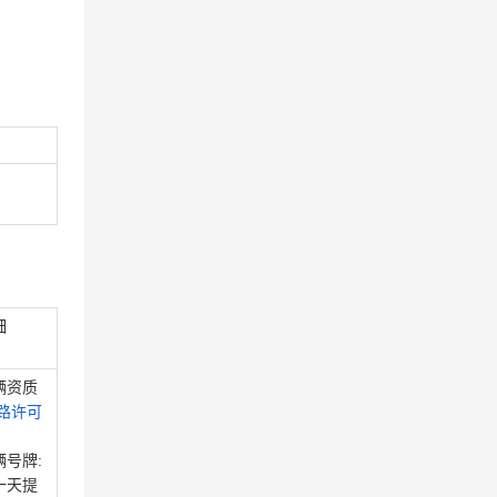
细
辆资质
路许可
辆号牌:
一天提