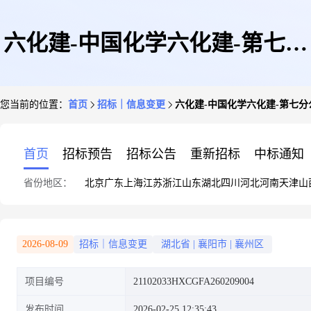
六化建-中国化学六化建-第七分
您当前的位置：
首页
招标｜信息变更
六化建-中国化学六化建-第七分
公司-柬埔寨接收站项目-主材-
首页
招标预告
招标公告
重新招标
中标通知
省份地区：
北京
广东
上海
江苏
浙江
山东
湖北
四川
河北
河南
天津
山
HDPE管及管件采购-竞争性谈
2026-08-09
招标｜信息变更
湖北省
|
襄阳市
|
襄州区
项目编号
21102033HXCGFA260209004
判项目变更公告
发布时间
2026-02-25 12:35:43