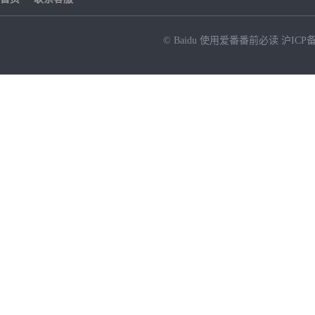
© Baidu
使用爱番番前必读
沪ICP备
NEW
HOT
暂时没有搜索结果…