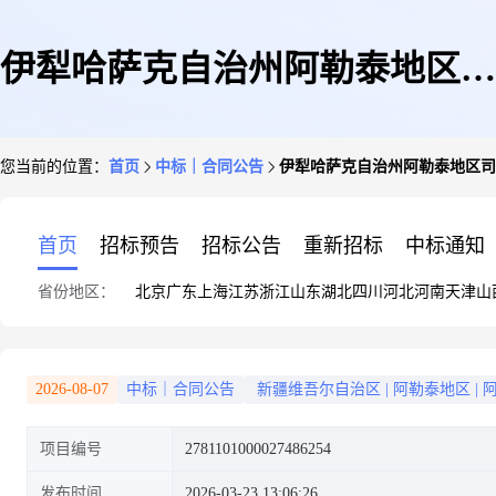
伊犁哈萨克自治州阿勒泰地区司
您当前的位置：
首页
中标｜合同公告
伊犁哈萨克自治州阿勒泰地区司
法局的合同公告
首页
招标预告
招标公告
重新招标
中标通知
省份地区：
北京
广东
上海
江苏
浙江
山东
湖北
四川
河北
河南
天津
山
2026-08-07
中标｜合同公告
新疆维吾尔自治区
|
阿勒泰地区
|
项目编号
2781101000027486254
发布时间
2026-03-23 13:06:26