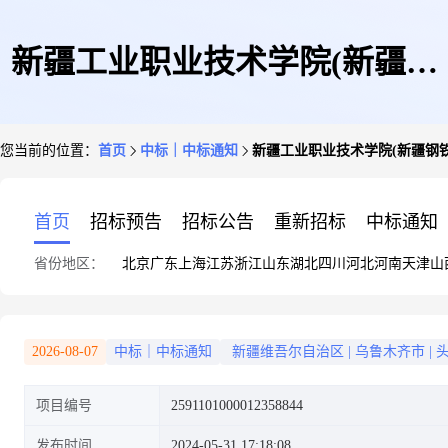
新疆工业职业技术学院(新疆钢
您当前的位置：
首页
中标｜中标通知
新疆工业职业技术学院(新疆钢
铁高级技工学校)关于美工类的
首页
招标预告
招标公告
重新招标
中标通知
省份地区：
北京
广东
上海
江苏
浙江
山东
湖北
四川
河北
河南
天津
山
网上超市采购项目成交公告
2026-08-07
中标｜中标通知
新疆维吾尔自治区
|
乌鲁木齐市
|
项目编号
2591101000012358844
发布时间
2024-05-31 17:18:08