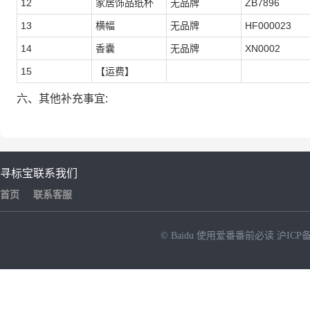
12
家居饰品纸杯
无品牌
ZB7896
13
横幅
无品牌
HF000023
14
香囊
无品牌
XN0002
15
【运费】
六、其他补充事宜:
寻标宝
联系我们
首页
联系客服
© Baidu
使用爱番番前必读
沪ICP备
NEW
HOT