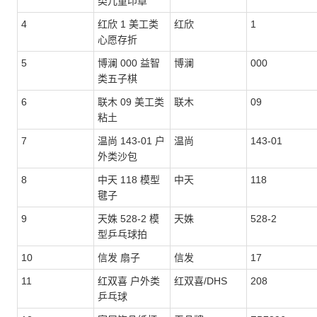
类儿童印章
4
红欣 1 美工类
红欣
1
心愿存折
5
博澜 000 益智
博澜
000
类五子棋
6
联木 09 美工类
联木
09
粘土
7
温尚 143-01 户
温尚
143-01
外类沙包
8
中天 118 模型
中天
118
毽子
9
天姝 528-2 模
天姝
528-2
型乒乓球拍
10
信发 扇子
信发
17
11
红双喜 户外类
红双喜/DHS
208
乒乓球