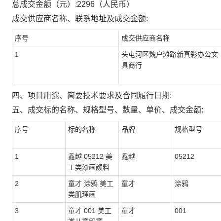
总成交金额（元）:
2296
（人民币）
成交供应商名称、联系地址及成交金额:
序号
成交供应商名称
1
头屯河区魏户滩路新真彩办公文
具商行
四、项目用途、简要技术要求及合同履行日期:
五、成交标的名称、规格型号、数量、单价、成交金额:
序号
标的名称
品牌
规格型号
1
鑫越 05212 美
鑫越
05212
工类漆画颜料
2
童才 涂鸦 美工
童才
涂鸦
类肌理画
3
童才 001 美工
童才
001