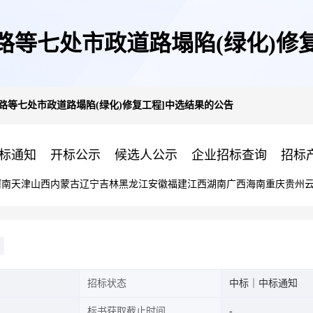
路等七处市政道路塌陷(绿化)修
路等七处市政道路塌陷(绿化)修复工程]中选结果的公告
标通知
开标公示
候选人公示
企业招标查询
招标
河南
天津
山西
内蒙古
辽宁
吉林
黑龙江
安徽
福建
江西
湖南
广西
海南
重庆
贵州
招标状态
中标｜中标通知
标书获取截止时间