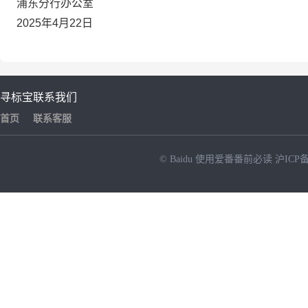
浦东分行办公室
2025年4月22日
寻标宝
联系我们
首页
联系客服
© Baidu
使用爱番番前必读
沪ICP备
NEW
HOT