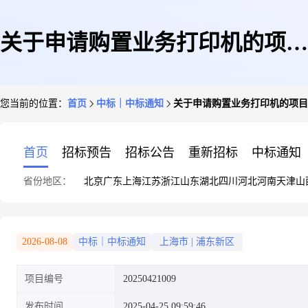
关于申请购置业务打印机的项目
您当前的位置：
首页
中标｜中标通知
关于申请购置业务打印机的项目
采购结果公告
首页
招标预告
招标公告
重新招标
中标通知
省份地区：
北京
广东
上海
江苏
浙江
山东
湖北
四川
河北
河南
天津
山
2026-08-08
中标｜中标通知
上海市
|
浦东新区
项目编号
20250421009
发布时间
2025-04-25 09:59:46