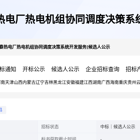
热电厂热电机组协同调度决策系
长春热电厂热电机组协同调度决策系统开发服务]候选人公示
标通知
开标公示
候选人公示
企业招标查询
招标
河南
天津
山西
内蒙古
辽宁
吉林
黑龙江
安徽
福建
江西
湖南
广西
海南
重庆
贵州
县
招标状态
中标｜候选人公示
标书获取截止时间