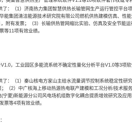
0，英集智慧供热生产管理系统软件V1.1等10项软件著作权或专
）提供了：（1）济南热力集团智慧供热长输管网生产运行管控平台
中国华能集团清洁能源技术研究院有限公司燃机供热建模仿真、性
6月，附有发票；（3）长输供热管网缩比实验、仿真及安全节能运
发票等11项有效业绩。
V1.0，工业园区多能流系统不确定性量化分析平台V1.0等3项
）提供了：（1）秦山核电方家山主给水流量调节控制系统稳定性研究
发票；（2）中广核海上移动热源热电联产建模和工况分析/技术服
华电(宁夏)新能源分公司风电场机组数字化耦合提质增效研究及应用
有发票等4项有效业绩。
件：