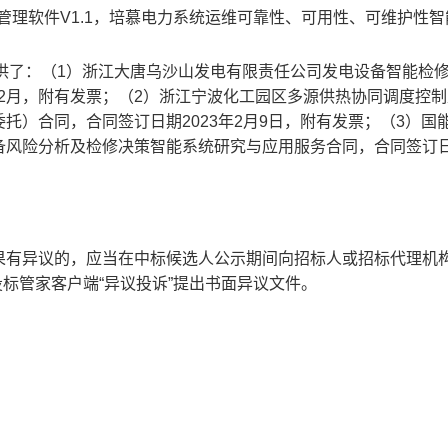
化管理软件V1.1，培慕电力系统运维可靠性、可用性、可维护性
）提供了：（1）浙江大唐乌沙山发电有限责任公司发电设备智能检
0年12月，附有发票；（2）浙江宁波化工园区多源供热协同调度控
托）合同，合同签订日期2023年2月9日，附有发票；（3）国
备风险分析及检修决策智能系统研究与应用服务合同，合同签订
果有异议的，应当在中标候选人公示期间向招标人或招标代理机
m.cn）投标管家客户端“异议投诉”提出书面异议文件。