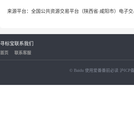
来源平台：全国公共资源交易平台（陕西省·咸阳市）电子交
寻标宝
联系我们
首页
联系客服
© Baidu
使用爱番番前必读
沪ICP备
NEW
HOT