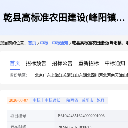
乾县高标准农田建设(峰阳镇、
您当前的位置：
首页
中标｜中标通知
乾县高标准农田建设(峰阳镇、
阳峪镇片区)项目六标段中标结
首页
招标预告
招标公告
重新招标
中标通知
省份地区：
北京
广东
上海
江苏
浙江
山东
湖北
四川
河北
河南
天津
山
果公告
2026-08-07
中标｜中标通知
陕西省
|
咸阳市
|
乾县
项目编号
E6104243516240002001006
发布时间
2024-05-16 18:06:05