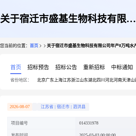
关于宿迁市盛基生物科技有限公
您当前的位置：
首页
关于宿迁市盛基生物科技有限公司年产8万吨水
司年产8万吨水产饲料辅料项目
首页
招标预告
招标公告
重新招标
中标通知
省份地区：
北京
广东
上海
江苏
浙江
山东
湖北
四川
河北
河南
天津
山
环境影响报告表的受理公示
2026-08-07
江苏省
|
宿迁市
|
泗洪县
项目编号
014331978
发布时间
2025-03-03 00:00:00