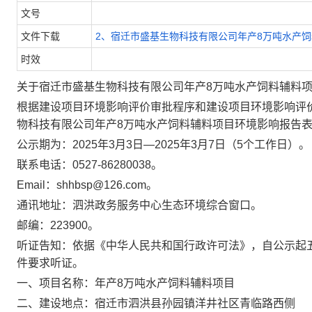
文号
文件下载
2、宿迁市盛基生物科技有限公司年产8万吨水产饲料
时效
关于宿迁市盛基生物科技有限公司年产8万吨水产饲料辅料
根据建设项目环境影响评价审批程序和建设项目环境影响评
物科技有限公司年产8万吨水产饲料辅料项目环境影响报告
公示期为：202
5
年
3
月
3
日—202
5
年
3
月
7
日（5个工作日）。
联系电话：0527-86280038。
Email：shhbsp@126.com。
通讯地址：泗洪政务服务中心生态环境综合窗口。
邮编：223900。
听证告知：依据《中华人民共和国行政许可法》，自公示起
件要求听证。
一、项目名称：年产8万吨水产饲料辅料项目
二、建设地点：宿迁市
泗洪县孙园镇洋井社区青临路西侧