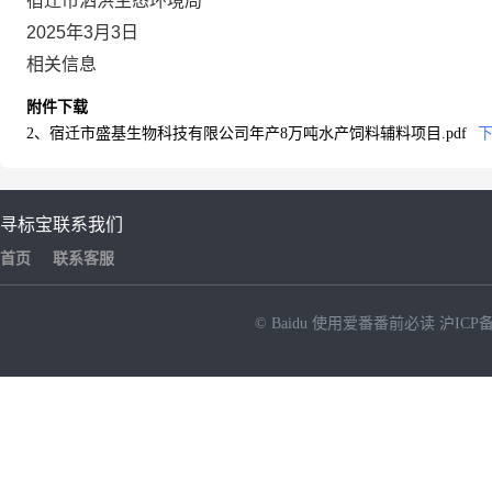
宿迁市泗洪生态环境局
202
5
年
3
月
3
日
相关信息
附件下载
2、宿迁市盛基生物科技有限公司年产8万吨水产饲料辅料项目.pdf
寻标宝
联系我们
首页
联系客服
© Baidu
使用爱番番前必读
沪ICP备
NEW
HOT