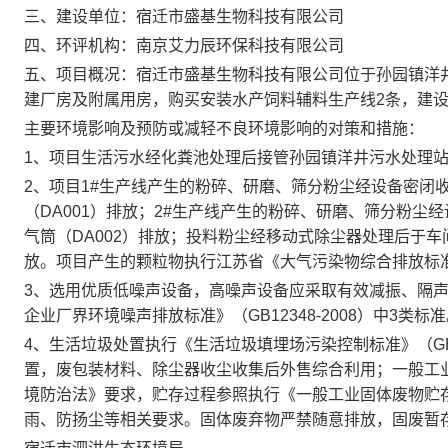
三、建设单位：宿迁市盛基生物科技有限公司
四、环评机构：南京艾力辰环保科技有限公司
五、项目概况：宿迁市盛基生物科技有限公司位于孙园镇洋井社
建厂房及附属用房，购买安装水产饲料辅料生产线2条，建设
主要环境影响及预防或减轻不良环境影响的对策和措施：
1、
项目生活污水经化粪池处理后接管孙园镇洋井污水处理
2、
项目1#生产线产生的粉碎、研磨、筛分粉尘经设备密闭收集
（DA001）排放；2#生产线产生的粉碎、研磨、筛分粉尘经
气筒（DA002）排放；投料粉尘经移动式除尘器处理后于
放
。项目
产生
的颗粒物执行江苏省《大气污染物综合排放标准》（
3、
选用优质低噪声设备，高噪声设备应采取有效减振、隔
企业厂界环境噪声排放标准》（GB12348-2008）中3类标
4、
生活垃圾处置执行《生活垃圾填埋场污染控制标准》（GB16
置
，
废包装材料、除尘器
收尘
收集后外售综合利用；一般工
境防治法》要求，贮存过程参照执行《一般工业固体废物贮存和填
雨、防扬尘等相关要求
。固体废弃物严禁随意排放，固废暂