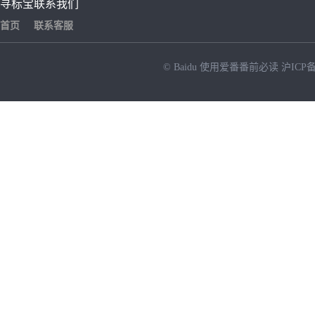
寻标宝
联系我们
首页
联系客服
© Baidu
使用爱番番前必读
沪ICP备
NEW
HOT
暂时没有搜索结果…