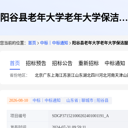
阳谷县老年大学老年大学保洁服
您当前的位置：
首页
中标｜中标通知
阳谷县老年大学老年大学保洁服
务成交公告
首页
招标预告
招标公告
重新招标
中标通知
省份地区：
北京
广东
上海
江苏
浙江
山东
湖北
四川
河北
河南
天津
山
2026-08-10
中标｜中标通知
山东省
|
聊城市
|
阳谷县
项目编号
SDGP371521000202401001191_A
发布时间
2024-07-31 09:59:11