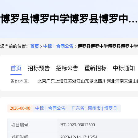
博罗县博罗中学博罗县博罗中学
您当前的位置：
首页
中标｜合同公告
博罗县博罗中学博罗县博罗中学
修缮工程定点服务定点议价采购
首页
招标预告
招标公告
重新招标
中标通知
省份地区：
北京
广东
上海
江苏
浙江
山东
湖北
四川
河北
河南
天津
山
合同的合同公告
2026-08-08
中标｜合同公告
广东省
|
惠州市
|
博罗县
项目编号
HT-2023-03012509
发布时间
2023-12-14 13:16:54