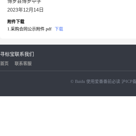
博罗县博罗中学
2023年12月14日
附件下载
1.采购合同公示附件.pdf
下载
寻标宝
联系我们
首页
联系客服
© Baidu
使用爱番番前必读
沪ICP备
NEW
HOT