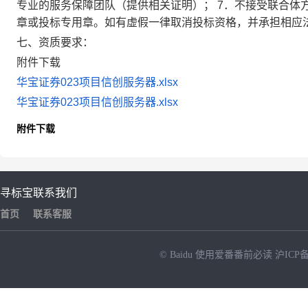
专业的服务保障团队（提供相关证明）； 7．不接受联合体
章或投标专用章。如有虚假一律取消投标资格，并承担相应
七、资质要求：
附件下载
华宝证券023项目信创服务器.xlsx
华宝证券023项目信创服务器.xlsx
附件下载
寻标宝
联系我们
首页
联系客服
© Baidu
使用爱番番前必读
沪ICP备
NEW
HOT