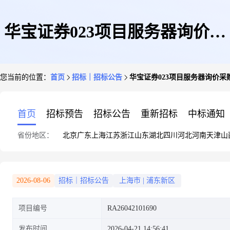
华宝证券023项目服务器询价采
您当前的位置：
首页
招标｜招标公告
华宝证券023项目服务器询价采
购公告(华宝证券股份有限公司-
首页
招标预告
招标公告
重新招标
中标通知
省份地区：
北京
广东
上海
江苏
浙江
山东
湖北
四川
河北
河南
天津
山
华宝证券/信息技术部)
2026-08-06
招标｜招标公告
上海市
|
浦东新区
项目编号
RA26042101690
发布时间
2026-04-21 14:56:41