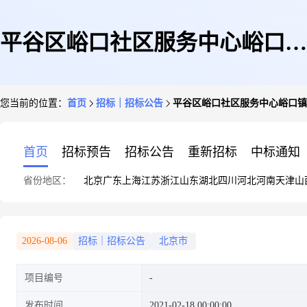
平谷区峪口社区服务中心峪口镇
您当前的位置：
首页
招标｜招标公告
平谷区峪口社区服务中心峪口镇北杨
北杨桥社区卫生服务站,厄贝沙
首页
招标预告
招标公告
重新招标
中标通知
省份地区：
北京
广东
上海
江苏
浙江
山东
湖北
四川
河北
河南
天津
山
坦氢氯噻嗪(无,素片,厄贝沙坦
2026-08-06
招标｜招标公告
北京市
项目编号
0.15g,氢氯噻嗪12.5mg)采购结果
发布时间
2021-02-18 00:00:00