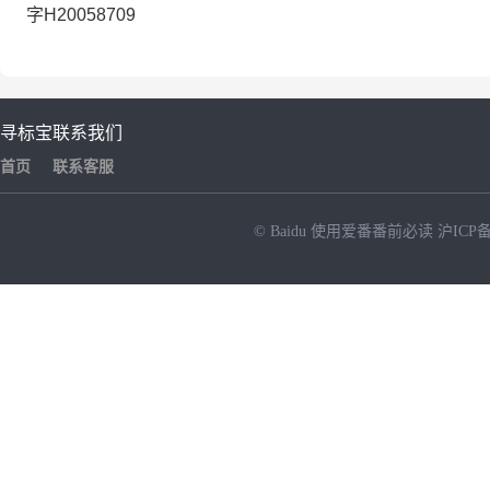
字H20058709
寻标宝
联系我们
首页
联系客服
© Baidu
使用爱番番前必读
沪ICP备
NEW
HOT