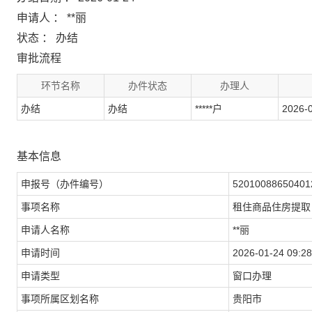
申请人 ： **丽
状态 ： 办结
审批流程
环节名称
办件状态
办理人
办结
办结
*****户
2026-0
基本信息
申报号（办件编号）
52010088650401
事项名称
租住商品住房提取
申请人名称
**丽
申请时间
2026-01-24 09:28
申请类型
窗口办理
事项所属区划名称
贵阳市