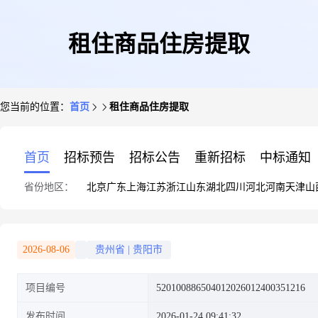
租住商品住房提取
您当前的位置：
首页
租住商品住房提取
首页
招标预告
招标公告
重新招标
中标通知
省份地区：
北京
广东
上海
江苏
浙江
山东
湖北
四川
河北
河南
天津
山
2026-08-06
贵州省
|
贵阳市
项目编号
520100886504012026012400351216
发布时间
2026-01-24 09:41:32