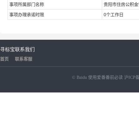
事项所属部门名称
贵阳市住房公积金
事项办理承诺时限
0个工作日
寻标宝
联系我们
首页
联系客服
© Baidu
使用爱番番前必读
沪ICP备
NEW
HOT