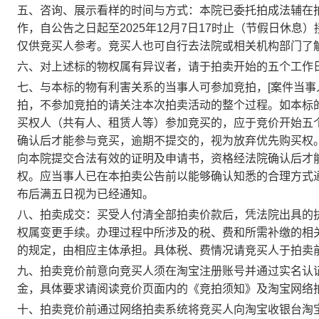
五、咨询、展示看样的时间与方式：本院已委托拍成法辅在
作，自公告之日起至
2025
年
12
月
7
日
17
时
止（节假日休息）
仅供竞买人参考。竞买人也可自行去法院或相关机构部门了
六、对上述标的物权属有异议者，请于
拍卖开始的五个工作
七、
与本标的物有利害关系的当事人可参加竞拍，
[
案件当事
拍，不参加竞拍的请关注本次拍卖活动的整个过程。如本标
买权人（共有人、租赁人等）参加竞买的，应于
竞价开始五
确认后才能参与竞买，逾期不提交的，视为放弃优先购买权
向本院提交合法有效的证明及申请书，资格经法院确认后才
权。应当事人已在本拍卖公告前以能够确认知悉的合理方式
布后满五日视为已经通知。
八、拍卖成交：买受人付清全部拍卖价款后，凭法院出具的
权属变更手续。办理过程中所涉及的税、费和所需补缴的相
的规定，由相应主体承担。具体税、费情况请竞买人于拍卖
九
、拍卖竞价前意向竞买人须在淘宝注册账号并通过实名认
金，具体要求请阅读竞价页面内的《竞拍须知》及淘宝网络
十、
拍卖竞价前通过网络拍卖系统将竞买人向淘宝收银台
淘