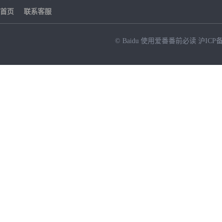
首页
联系客服
© Baidu
使用爱番番前必读
沪ICP备
NEW
HOT
暂时没有搜索结果…