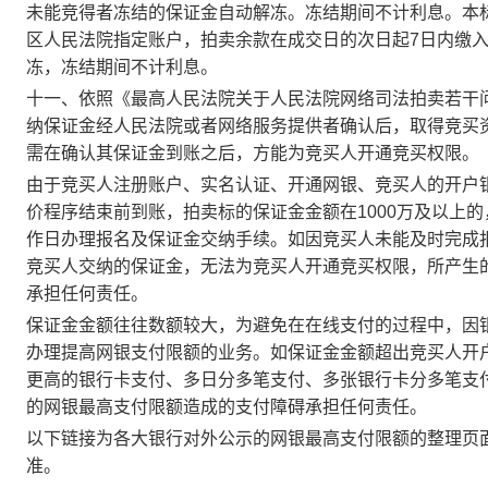
未能竞得者冻结的保证金自动解冻。冻结期间不计利息。本
区人民法院指定账户，拍卖余款在成交日的次日起
7
日内缴
冻，冻结期间不计利息。
十一、依照《最高人民法院关于人民法院网络司法拍卖若干
纳保证金经人民法院或者网络服务提供者确认后，取得竞买
需在确认其保证金到账之后，方能为竞买人开通竞买权限。
由于竞买人注册账户、实名认证、开通网银、竞买人的开户
价程序结束前到账，拍卖标的保证金金额在
1000
万及以上的
作日办理报名及保证金交纳手续。如因竞买人未能及时完成
竞买人交纳的保证金，无法为竞买人开通竞买权限，所产生
承担任何责任。
保证金金额往往数额较大，为避免在在线支付的过程中，因
办理提高网银支付限额的业务。如保证金金额超出竞买人开
更高的银行卡支付、多日分多笔支付、多张银行卡分多笔支
的网银最高支付限额造成的支付障碍承担任何责任。
以下链接为各大银行对外公示的网银最高支付限额的整理页
准。