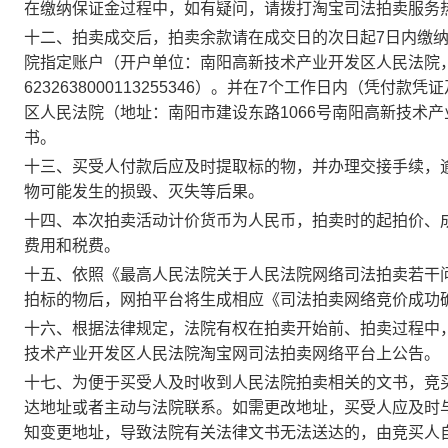
在缴纳保证金过程中，如有疑问，请拨打淘宝司法拍卖服务
十二、拍卖成交后，拍卖余款请在成交日的次日起
7
日内缴
院指定账户（开户单位：南阳高新技术产业开发区人民法院
6232638000113255346
）。并在
7
个工作日内（凭付款凭证
区人民法院（地址：南阳市建设东路
1066
号南阳高新技术产
书。
十三、买受人付款后应及时提取标的物，并办理交接手续，
物可能发生的损毁、灭失等后果。
十四、本次拍卖活动计价货币为人民币，拍卖时的起拍价、
费用和税费。
十五、依照《最高人民法院关于人民法院网络司法拍卖若干
拍标的物后，网拍平台将生成相应《司法拍卖网络竞价成功
十六、根据法律规定，法院有权在拍卖开始前、拍卖过程中
技术产业开发区人民法院淘宝网司法拍卖网络平台上公告。
十七、为便于买受人及时收到人民法院拍卖相关的文书，竞
达地址或者主动与法院联系。如需更改地址，买受人应及时
知变更地址，导致法院有关法律文书无法送达的，由竞买人