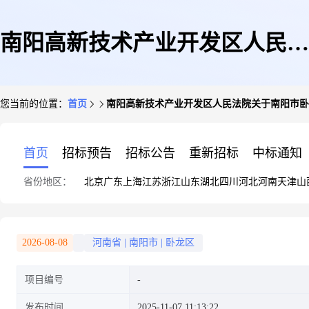
南阳高新技术产业开发区人民法
您当前的位置：
首页
南阳高新技术产业开发区人民法院关于南阳市卧龙
院关于南阳市卧龙区七里园乡边
首页
招标预告
招标公告
重新招标
中标通知
省份地区：
北京
广东
上海
江苏
浙江
山东
湖北
四川
河北
河南
天津
山
庄村委会美玉庄园16幢2单元701
2026-08-08
河南省
|
南阳市
|
卧龙区
项目编号
室房产一处(第一次拍卖)的公告
发布时间
2025-11-07 11:13:22