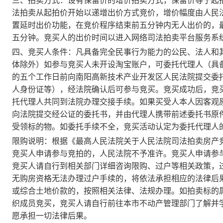
三、拍卖方式：设有保留价的增价拍卖方式，保留价等于起
法拍卖从起拍价开始以递增出价方式竞价，增价幅度由人民
置延时出价功能，在竞价程序结束前五分钟内无人出价的，
五分钟。竞买人的出价时间以进入网络司法拍卖平台服务系
四、竞买人条件：凡具备完全民事行为能力的公民、法人和
体除外）如参与竞买人未开设淘宝账户，可委托代理人（具
的五个工作日前向南阳高新技术产业开发区人民法院提交委
人身份证等），经法院确认后可参与竞买。竞买成功后，竞
托代理人共同到法院办理交接手续。如果买受人本人因客观
向法院提交经公证的委托书，并由代理人携带前述委托书原
受领标的物。如委托手续不全，竞买活动认定为委托代理人
限购说明：
根据《最高人民法院关于人民法院司法拍卖房产
竞买人申请参与竞拍的，人民法院不予准许。竞买人申请参
竞买人请自行到相关部门详细咨询限购、过户等相关政策，
无购房资格无法办理过户手续的，将依法承担相应的法律后
或综合土地价款的，按照相关法律、法规办理。如拍卖标的
织成员竞买，竞买人请自行前往本市不动产管理部门了解并
愿承担一切法律后果。