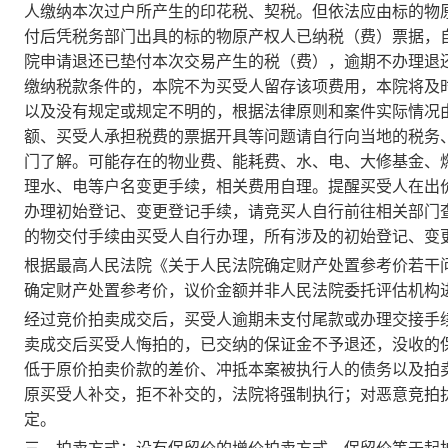
人缴纳本次过户所产生的印花税、契税。但依法应由标的物
付后凭税务部门出具的标的物原产权人已纳税（费）票据，
院申请退还已垫付本次交易产生的税（费），逾期不办理退
缴纳税款条件的，本院不为买受人留存该项费用，本院将及
以及没有规定或规定不明的，根据法律原则和案件实际情况
额、买受人承担税费的票据开具等问题请自行向当地的税务
门了解。可能存在的物业费、能耗费、水、电、大修基金、
理水、电等户名变更手续，相关费用自理。提醒买受人在出
办理初始登记、变更登记手续，请竞买人自行前往相关部门
的物交付手续由买受人自行办理，所有涉及的初始登记、变
根据最高人民法院《关于人民法院确定财产处置参考价若干
确定财产处置参考价，议价金额并非人民法院委托评估机构
经过竞价拍卖成交后，买受人逾期未支付尾款或办理交接手
卖成交后买受人悔拍的，已交纳的保证金不予退还，没收的
低于原价拍卖价款的差价、冲抵本案被执行人的债务以及拍
原买受人补交，拒不补交的，法院将强制执行；对恶意竞拍
定。