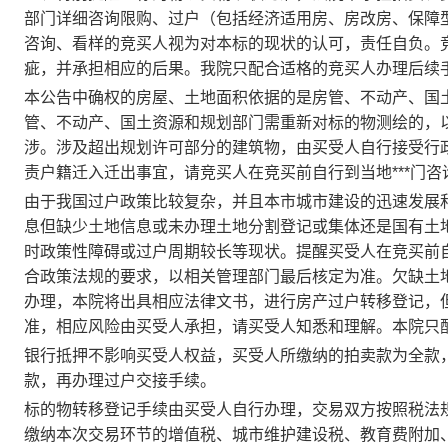
部门详细咨询限购、过户（包括经济适用房、房改房、保障
咨询、看样的竞买人视为对本标的现状的认可，责任自负。
疵，并承担相应的后果。我院只配合适格的竞买人办理后续
本公告中确权的房屋、土地面积依据的是房管、不动产、国
管、不动产、国土资源和规划部门需重新对标的物测绘的，
涉。涉及超出规划许可部分的建筑物，由买受人自行接受行
责户籍迁入迁出事宜，请竞买人在竞买前自行到当地***门咨
由于我国过户政策比较复杂，并且本市城市建设的迅速发展
息但缺少土地信息或未办理土地分割登记或集体还是国有土
时政策性障碍或过户周期较长等现状。提醒买受人在竞买前
合政策法规的要求，以相关管理部门最后核定为准。欠缺土
办理，本院将出具相应法律文书，进行房产过户转移登记，
准，相应风险由买受人承担，请买受人知悉和理解。本院只
银行抵押不影响买受人权益，买受人所缴纳的拍卖款为全款
款，再办理过户交接手续。
标的物转移登记手续由买受人自行办理，交易双方按照税法
缴纳本次交易环节的增值税、城市维护建设税、教育费附加