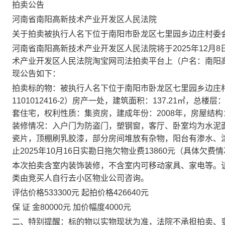
拍卖公告
河南省南阳高新技术产业开发区人民法院
关于拍卖被执行人名下位于
南阳市卧龙区七里园乡边庄村委
河南省南阳高新技术产业开发区人民法院将于
2025
年
12
月
8
术产业开发区人民法院淘宝网司法拍卖平台上（户名：南阳
现公告如下：
拍卖标的物：
被执行人名下位于南阳市卧龙区七里园乡边庄
1101012416-2
）房产一处，建筑面积：
137.21
㎡，总楼层
套住宅，权利性质：集资房，建成年份：
2008
年，房屋结构
装修情况：入户门为防盗门，塑钢窗，客厅、卧室均为水泥
瓷片，顶棚刷乳胶漆，
部分房间堆放有杂物
，阳台有渗水、
止
2025
年
10
月
16
日实勘日拖欠物业费
13860
元（具体欠费情
本次拍卖含室内装饰装修，不含室内可移动家具、家电等。
类由竞买人自行去小区物业公司咨询。
评估价格
533300
元 起拍价格
426640
元
保 证 金
80000
元 加价幅度
4000
元
二、特别提醒：
标的物以实物现状为准，法院不承担拍卖、