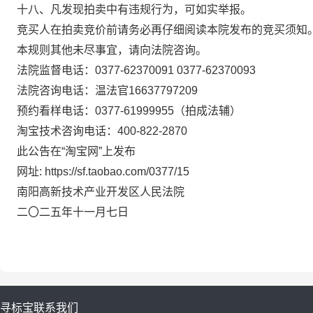
十八、凡发现拍卖中有违规行为，可如实举报。
竞买人在拍卖竞价前请务必再仔细阅读本院发布的竞买须知
本规则其他未尽事宜，请向法院咨询。
法院监督电话：
0377-62370091 0377-62370093
法院咨询电话：温法官
16637797209
预约看样电话：
0377-61999955
（拍成法辅）
淘宝技术咨询电话：
400-822-2870
此公告在“淘宝网”上发布
网址
:
https://
sf.taobao.com/0377/15
南阳高新技术产业开发区人民法院
二〇二五年十一月七日
寻标宝
联系我们