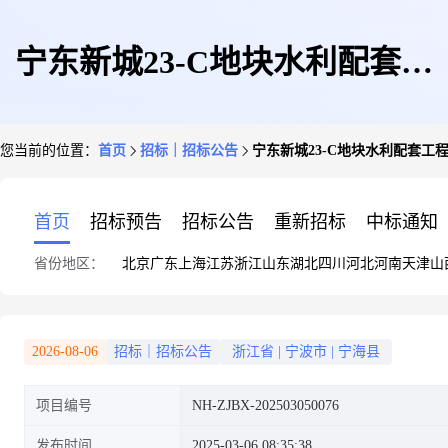
宁东新城23-C地块水利配套工
您当前的位置：
首页
招标｜招标公告
宁东新城23-C地块水利配套工
程二期
首页
招标预告
招标公告
重新招标
中标通知
省份地区：
北京
广东
上海
江苏
浙江
山东
湖北
四川
河北
河南
天津
山
2026-08-06
招标｜招标公告
浙江省
|
宁波市
|
宁海县
项目编号
NH-ZJBX-202503050076
发布时间
2025-03-06 08:35:38