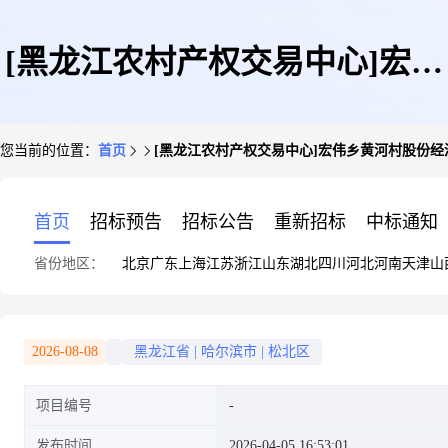
[黑龙江农村产权交易中心]宏伟
您当前的位置：
首页
[黑龙江农村产权交易中心]宏伟乡黄河村股份经济
乡黄河村股份经济合作社4屯东
首页
招标预告
招标公告
重新招标
中标通知
省份地区：
北京
广东
上海
江苏
浙江
山东
湖北
四川
河北
河南
天津
山
南地项目区北117号机动地12.9
2026-08-08
黑龙江省
|
哈尔滨市
|
松北区
项目编号
亩
发布时间
2026-04-05 16:53:01