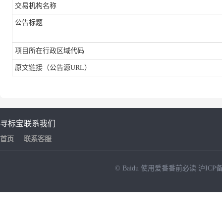
交易机构名称
公告标题
项目所在行政区域代码
原文链接（公告源
URL）
寻标宝
联系我们
首页
联系客服
© Baidu
使用爱番番前必读
沪ICP备
NEW
HOT