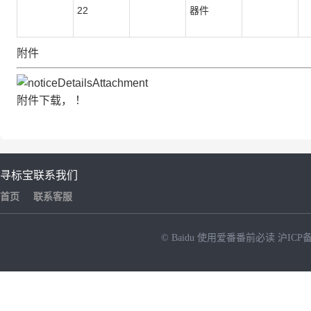
22
器件
附件
附件下载， ！
寻标宝
联系我们
首页
联系客服
© Baidu
使用爱番番前必读
沪ICP备
NEW
HOT