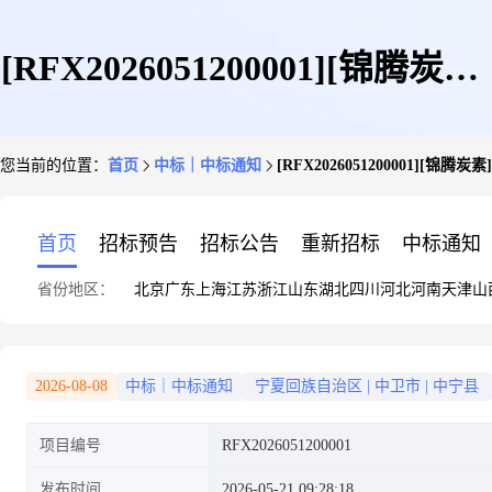
[RFX2026051200001][锦腾炭素]
您当前的位置：
首页
中标｜中标通知
[RFX2026051200001][
[五金用品]招标信息中标公告
首页
招标预告
招标公告
重新招标
中标通知
省份地区：
北京
广东
上海
江苏
浙江
山东
湖北
四川
河北
河南
天津
山
2026-08-08
中标｜中标通知
宁夏回族自治区
|
中卫市
|
中宁县
项目编号
RFX2026051200001
发布时间
2026-05-21 09:28:18